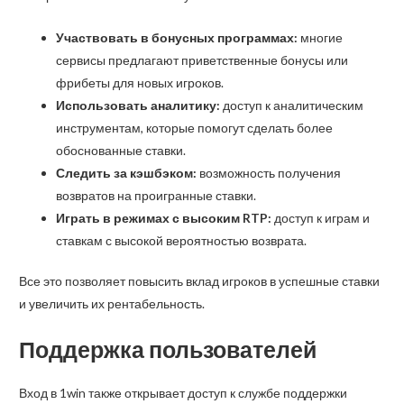
Участвовать в бонусных программах:
многие
сервисы предлагают приветственные бонусы или
фрибеты для новых игроков.
Использовать аналитику:
доступ к аналитическим
инструментам, которые помогут сделать более
обоснованные ставки.
Следить за кэшбэком:
возможность получения
возвратов на проигранные ставки.
Играть в режимах с высоким RTP:
доступ к играм и
ставкам с высокой вероятностью возврата.
Все это позволяет повысить вклад игроков в успешные ставки
и увеличить их рентабельность.
Поддержка пользователей
Вход в 1win также открывает доступ к службе поддержки