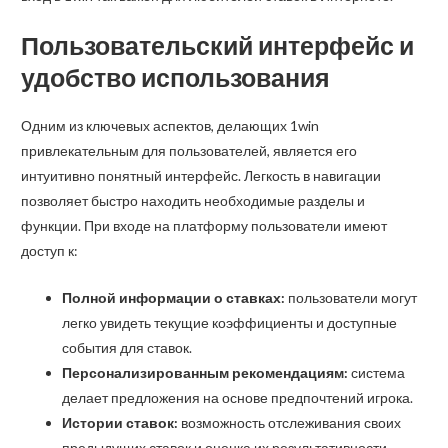
Пользовательский интерфейс и
удобство использования
Одним из ключевых аспектов, делающих 1win
привлекательным для пользователей, является его
интуитивно понятный интерфейс. Легкость в навигации
позволяет быстро находить необходимые разделы и
функции. При входе на платформу пользователи имеют
доступ к:
Полной информации о ставках:
пользователи могут
легко увидеть текущие коэффициенты и доступные
события для ставок.
Персонализированным рекомендациям:
система
делает предложения на основе предпочтений игрока.
Истории ставок:
возможность отслеживания своих
предыдущих ставок и оценка их результативности.