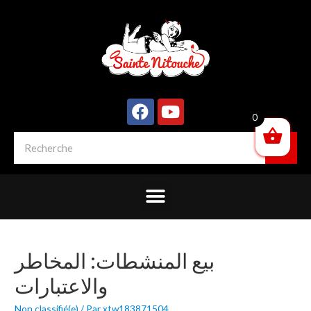
0
بيع المنشطات: المخاطر
والاعتبارات
Non classifié(e)
/ Par
xtw183871504