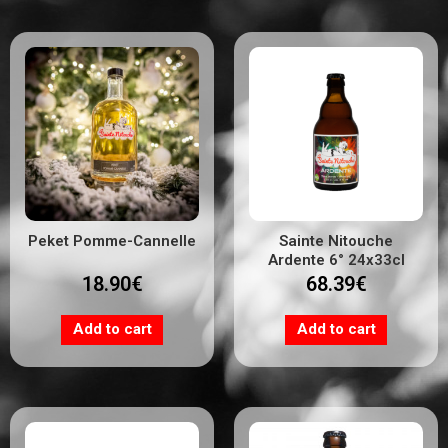
Peket Pomme-Cannelle
Sainte Nitouche
Ardente 6° 24x33cl
18.90
€
68.39
€
Add to cart
Add to cart