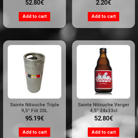
52.80
€
2.20
€
Add to cart
Add to cart
Sainte Nitouche Triple
Sainte Nitouche Verger
9,5° Fût 20L
4,5° 24x33cl
95.19
€
52.80
€
Add to cart
Add to cart