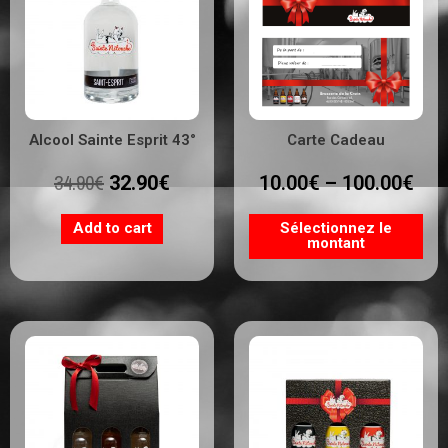
Alcool Sainte Esprit 43°
Carte Cadeau
34.90
€
32.90
€
10.00
€
–
100.00
€
Add to cart
Sélectionnez le
montant