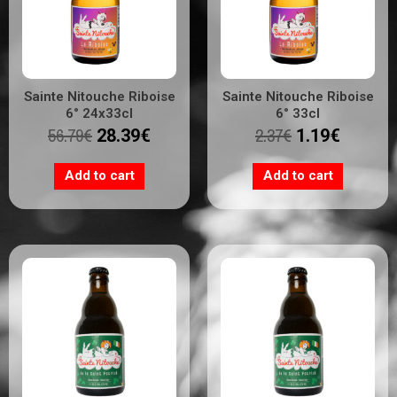
Sainte Nitouche Riboise
Sainte Nitouche Riboise
6° 24x33cl
6° 33cl
56.79
€
2.37
€
28.39
€
1.19
€
Add to cart
Add to cart