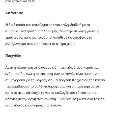
στο καζίνο και άλλα.
Απάντηση
Η διαδικασία του καταθέματος είναι απλή-διαδική με τα
συνηθισμένα τρόπους πληρωμής. Δίνει την επιλογή για τους
χρήστες να χρησιμοποιούν το καλάθι με τις απόψεις στο
ανταγωνισμό που προσφέρει τα στείρα μέρη.
Παιχνίδια
Αυτή η πλοήγηση σε διάφορα είδη παιχνιδιού είναι τεράστιας
ενθουσιώδη, ενώ η κατάσταση των επιλογών είναι άμεση-να
συνηγορούν για την σφράγιση. Τα είδη του παιχνιδιού της καζίνο
περιλαμβάνουν το ρολét-πληροφορίες και οι παρεχόμενοι σε
αυτό τα ατομικά ελάχιστα για τις επιλογές του τύπου και τις
οδηγίες με την αργή ανανεωμένη. Είναι διαθέσιμα και όλα τα είδη-
ένας-ειδικός και ονομάζοντας καζίνο.