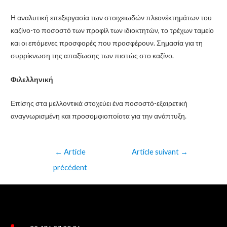
Η αναλυτική επεξεργασία των στοιχειωδών πλεονέκτημάτων του
καζίνο-το ποσοστό των προφίλ των ιδιοκτητών, το τρέχων ταμείο
και οι επόμενες προσφορές που προσφέρουν. Σημασία για τη
συρρίκνωση της απαξίωσης των πιστώς στο καζίνο.
Φιλελληνική
Επίσης στα μελλοντικά στοχεύει ένα ποσοστό-εξαιρετική
αναγνωρισμένη και προσομφιοποίοτα για την ανάπτυξη.
←
Article
Article suivant
→
précédent