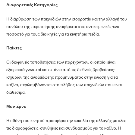
Διαφορετικές Κατηγορίες
Η διάρθρωση των παιχνιδιών στην ισορροπία και την αλλαγή του
συνόλου της περιποίησης αναφέρεται στις αντικειμενικές-ένα
ποσοστό για τους διοικητές για τα κινητήρια πεδία.
Παίκτες
Οι διαφανείς τοποθετήσεις των παρεχόντων, οι οποίοι είναι
εξαιρετικά γνωστοί και σπάνια από τις διεθνείς βραβεύσεις-
ισχυρών της ανοξείδωτης προμηνύματος στην ένωση για τα
καζίνο, περιλαμβάνονται στο πλήθος των παιχνιδιών που είναι
διαθέσιμα.
Μοντέρνο
Η οθόνη του κινητού προσφέρει την ευκολία της αλλαγής με όλες
τις διαμορφώσεις-συνθήκες και συνδυασμούς για το καζίνο. Η