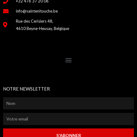
+32 476 37 20 06
info@saintenitouche.be
Rue des Cerisiers 48,
4610 Beyne-Heusay, Belgique
NOTRE NEWSLETTER
S'ABONNER