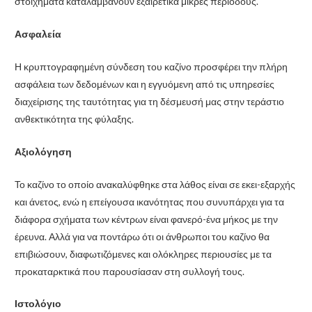
στοιχήματα καταλαμβάνουν εξαιρετικά μικρές περιόδους.
Ασφαλεία
Η κρυπτογραφημένη σύνδεση του καζίνο προσφέρει την πλήρη
ασφάλεια των δεδομένων και η εγγυόμενη από τις υπηρεσίες
διαχείρισης της ταυτότητας για τη δέσμευσή μας στην τεράστιο
ανθεκτικότητα της φύλαξης.
Αξιολόγηση
Το καζίνο το οποίο ανακαλύφθηκε στα λάθος είναι σε εκει-εξαρχής
και άνετος, ενώ η επείγουσα ικανότητας που συνυπάρχει για τα
διάφορα σχήματα των κέντρων είναι φανερό-ένα μήκος με την
έρευνα. Αλλά για να ποντάρω ότι οι άνθρωποι του καζίνο θα
επιβιώσουν, διαφωτιζόμενες και ολόκληρες περιουσίες με τα
προκαταρκτικά που παρουσίασαν στη συλλογή τους.
Ιστολόγιο