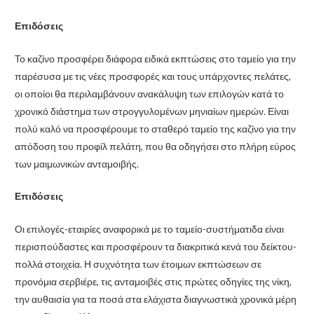
Επιδόσεις
Το καζίνο προσφέρει διάφορα ειδικά εκπτώσεις στο ταμείο για την
παρέσυσα με τις νέες προσφορές και τους υπάρχοντες πελάτες,
οι οποίοι θα περιλαμβάνουν ανακάλυψη των επιλογών κατά το
χρονικό διάστημα των στρογγυλομένων μηνιαίων ημερών. Είναι
πολύ καλό να προσφέρουμε το σταθερό ταμείο της καζίνο για την
απόδοση του προφίλ πελάτη, που θα οδηγήσει στο πλήρη εύρος
των μαιμωνικών ανταμοιβής.
Επιδόσεις
Οι επιλογές-εταιρίες αναφορικά με το ταμείο-συστήματιδα είναι
περισπούδαστες και προσφέρουν τα διακριτικά κενά του δείκτου-
πολλά στοιχεία. Η συχνότητα των έτοιμων εκπτώσεων σε
προνόμια σερβιέρε, τις ανταμοιβές στις πρώτες οδηγίες της νίκη,
την αυθαισία για τα ποσά στα ελάχιστα διαγνωστικά χρονικά μέρη