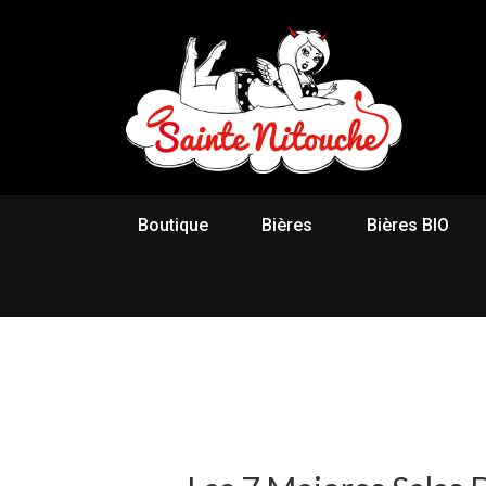
Boutique
Bières
Bières BIO