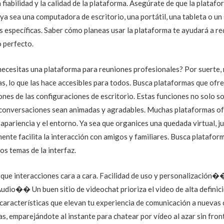
fiabilidad y la calidad de la plataforma. Asegúrate de que la platafo
 ya sea una computadora de escritorio, una portátil, una tableta o un
s específicas. Saber cómo planeas usar la plataforma te ayudará a re
o perfecto.
necesitas una plataforma para reuniones profesionales? Por suerte
s, lo que las hace accesibles para todos. Busca plataformas que ofre
ones de las configuraciones de escritorio. Estas funciones no solo s
onversaciones sean animadas y agradables. Muchas plataformas ofre
 apariencia y el entorno. Ya sea que organices una quedada virtual, 
te facilita la interacción con amigos y familiares. Busca plataforma
los temas de la interfaz.
ue interacciones cara a cara. Facilidad de uso y personalización��
Audio�� Un buen sitio de videochat prioriza el video de alta definició
aracterísticas que elevan tu experiencia de comunicación a nuevas c
as, emparejándote al instante para chatear por vídeo al azar sin fro