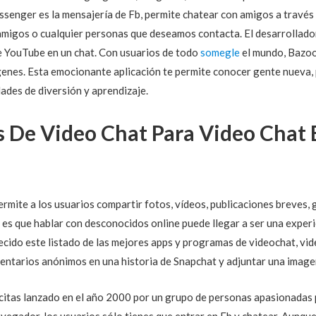
ssenger es la mensajería de Fb, permite chatear con amigos a través 
 amigos o cualquier personas que deseamos contacta. El desarrollad
de YouTube en un chat. Con usuarios de todo
somegle
el mundo, Bazoo
genes. Esta emocionante aplicación te permite conocer gente nueva,
dades de diversión y aprendizaje.
os De Video Chat Para Video Chat 
ermite a los usuarios compartir fotos, vídeos, publicaciones breves,
o es que hablar con desconocidos online puede llegar a ser una experie
ecido este listado de las mejores apps y programas de videochat, v
entarios anónimos en una historia de Snapchat y adjuntar una image
citas lanzado en el año 2000 por un grupo de personas apasionadas 
vegador, los usuarios sólo tienes que entrar en Fb y chatear. Aunque