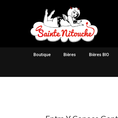
Boutique
Bières
Bières BIO