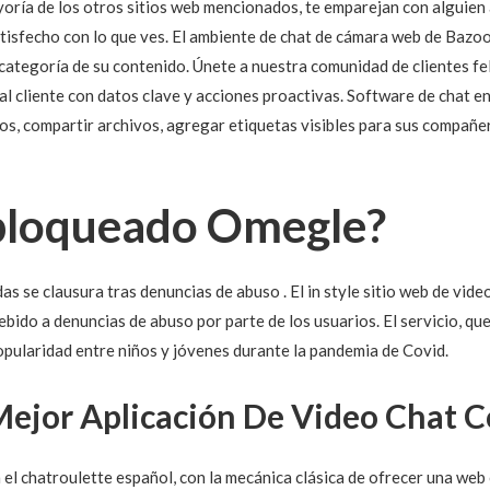
yoría de los otros sitios web mencionados, te emparejan con alguien 
atisfecho con lo que ves. El ambiente de chat de cámara web de Bazoo
categoría de su contenido. Únete a nuestra comunidad de clientes fel
al cliente con datos clave y acciones proactivas. Software de chat e
los, compartir archivos, agregar etiquetas visibles para sus compañe
 bloqueado Omegle?
as se clausura tras denuncias de abuso . El in style sitio web de vid
bido a denuncias de abuso por parte de los usuarios. El servicio, qu
pularidad entre niños y jóvenes durante la pandemia de Covid.
Mejor Aplicación De Video Chat 
l chatroulette español, con la mecánica clásica de ofrecer una web 