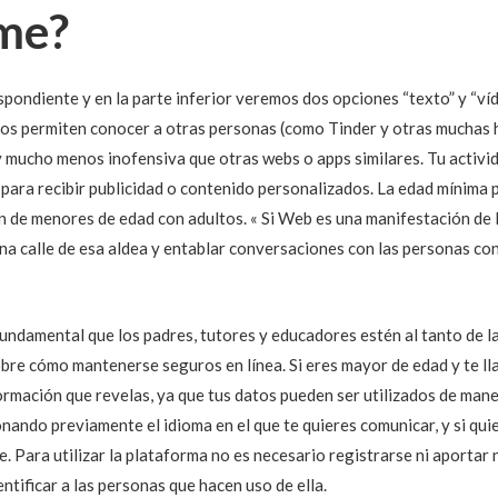
rme?
pondiente y en la parte inferior veremos dos opciones “texto” y “ví
nos permiten conocer a otras personas (como Tinder y otras muchas 
mucho menos inofensiva que otras webs o apps similares. Tu activida
 para recibir publicidad o contenido personalizados. La edad mínima p
n de menores de edad con adultos. « Si Web es una manifestación de l
a calle de esa aldea y entablar conversaciones con las personas con 
ndamental que los padres, tutores y educadores estén al tanto de las
bre cómo mantenerse seguros en línea. Si eres mayor de edad y te ll
formación que revelas, ya que tus datos pueden ser utilizados de ma
nando previamente el idioma en el que te quieres comunicar, y si qui
 Para utilizar la plataforma no es necesario registrarse ni aportar ni
ntificar a las personas que hacen uso de ella.