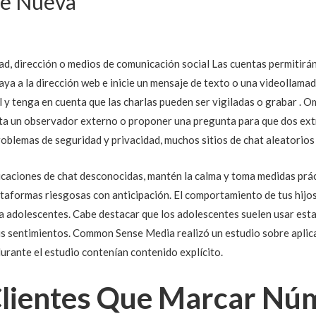
te Nueva
, dirección o medios de comunicación social Las cuentas permitirán 
a a la dirección web e inicie un mensaje de texto o una videollama
 y tenga en cuenta que las charlas pueden ser vigiladas o grabar . O
nta un observador externo o proponer una pregunta para que dos ex
problemas de seguridad y privacidad, muchos sitios de chat aleatorio
plicaciones de chat desconocidas, mantén la calma y toma medidas prá
ataformas riesgosas con anticipación. El comportamiento de tus hijos 
a adolescentes. Cabe destacar que los adolescentes suelen usar estas
us sentimientos. Common Sense Media realizó un estudio sobre aplica
durante el estudio contenían contenido explícito.
Clientes Que Marcar Nú