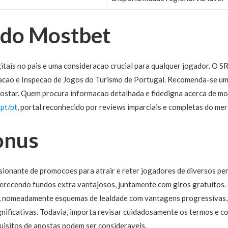
l do Mostbet
itais no pais e uma consideracao crucial para qualquer jogador. O 
lacao e Inspecao de Jogos do Turismo de Portugal. Recomenda-se u
postar. Quem procura informacao detalhada e fidedigna acerca de m
pt/pt
, portal reconhecido por reviews imparciais e completas do me
onus
onante de promocoes para atrair e reter jogadores de diversos per
ferecendo fundos extra vantajosos, juntamente com giros gratuitos
 nomeadamente esquemas de lealdade com vantagens progressivas, r
nificativas. Todavia, importa revisar cuidadosamente os termos e 
uisitos de apostas podem ser consideraveis.