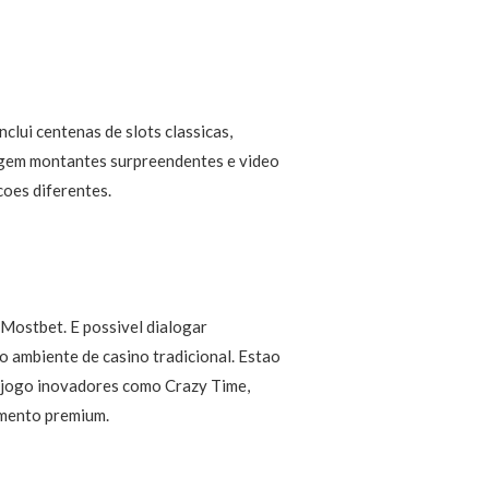
clui centenas de slots classicas,
tingem montantes surpreendentes e video
coes diferentes.
Mostbet. E possivel dialogar
o ambiente de casino tradicional. Estao
de jogo inovadores como Crazy Time,
amento premium.