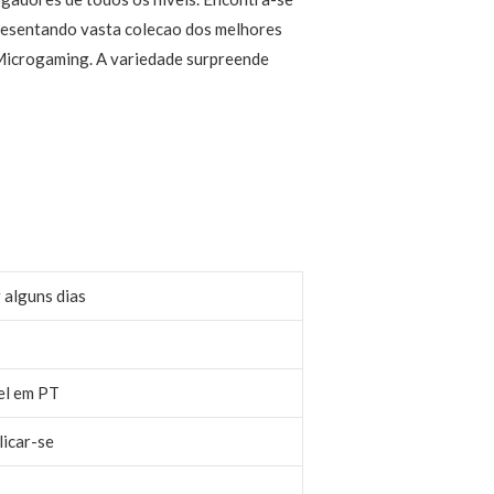
apresentando vasta colecao dos melhores
 Microgaming. A variedade surpreende
 alguns dias
el em PT
licar-se