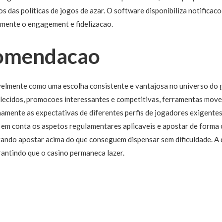
s das politicas de jogos de azar. O software disponibiliza notificaco
lmente o engagement e fidelizacao.
omendacao
elmente como uma escolha consistente e vantajosa no universo do g
elecidos, promocoes interessantes e competitivas, ferramentas move
namente as expectativas de diferentes perfis de jogadores exigentes
em conta os aspetos regulamentares aplicaveis e apostar de forma 
evitando apostar acima do que conseguem dispensar sem dificuldade. 
rantindo que o casino permaneca lazer.