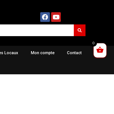
0
es Locaux
Mon compte
Contact