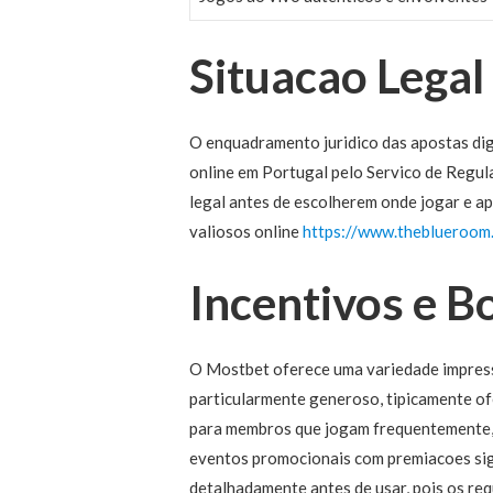
Situacao Lega
O enquadramento juridico das apostas dig
online em Portugal pelo Servico de Regu
legal antes de escolherem onde jogar e a
valiosos online
https://www.theblueroom.
Incentivos e B
O Mostbet oferece uma variedade impressi
particularmente generoso, tipicamente o
para membros que jogam frequentemente,
eventos promocionais com premiacoes sig
detalhadamente antes de usar, pois os req