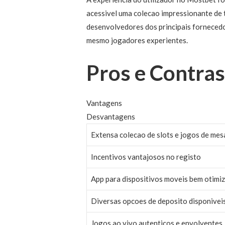
acessivel uma colecao impressionante de t
desenvolvedores dos principais fornecedo
mesmo jogadores experientes.
Pros e Contra
Vantagens
Desvantagens
Extensa colecao de slots e jogos de mes
Incentivos vantajosos no registo
App para dispositivos moveis bem otimi
Diversas opcoes de deposito disponivei
Jogos ao vivo autenticos e envolventes