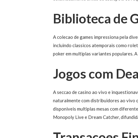
Biblioteca de
A colecao de games impressiona pela diver
incluindo classicos atemporais como rolet
poker em multiplas variantes populares. A
Jogos com Dea
A seccao de casino ao vivo e inquestiona
naturalmente com distribuidores ao vivo q
disponiveis multiplas mesas com diferente
Monopoly Live e Dream Catcher, difundid
Transacoes Fi