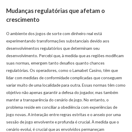
Mudanças regulatórias que afetam o
crescimento
O ambiente dos jogos de sorte com dinheiro real está
experimentando transformações substanciais devido aos
desenvolvimentos regulatórios que determinam seu
desenvolvimento. Percebi que, à medida que as regiões modificam
suas normas, emergem tanto desafios quanto chances
regulatórias. Os operadores, como o Lamabet Casino, têm que
lidar com medidas de conformidade complicadas que conseguem
variar muito de uma localidade para outra. Essas normas têm como
objetivo não apenas garantir a defesa do jogador, mas também
manter a transparência do cenário de jogo. No entanto, o
problema reside em conciliar a obediência com experiências de
jogo novas. A interação entre regras estritas e o anseio por uma
sessão de jogo envolvente e profunda é crucial. À medida que o
cenário evolui, é crucial que as envolvidos permaneçam