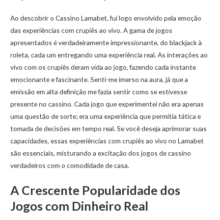
Ao descobrir o Cassino Lamabet, fui logo envolvido pela emoção
das experiências com crupiês ao vivo. A gama de jogos
apresentados é verdadeiramente impressionante, do blackjack à
roleta, cada um entregando uma experiência real. As interações ao
vivo com os crupiês deram vida ao jogo, fazendo cada instante
emocionante e fascinante. Senti-me imerso na aura, já que a
emissão em alta definição me fazia sentir como se estivesse
presente no cassino. Cada jogo que experimentei não era apenas
uma questão de sorte; era uma experiência que permitia tática e
tomada de decisões em tempo real. Se você deseja aprimorar suas
capacidades, essas experiências com crupiês ao vivo no Lamabet
são essenciais, misturando a excitação dos jogos de cassino
verdadeiros com o comodidade de casa.
A Crescente Popularidade dos
Jogos com Dinheiro Real