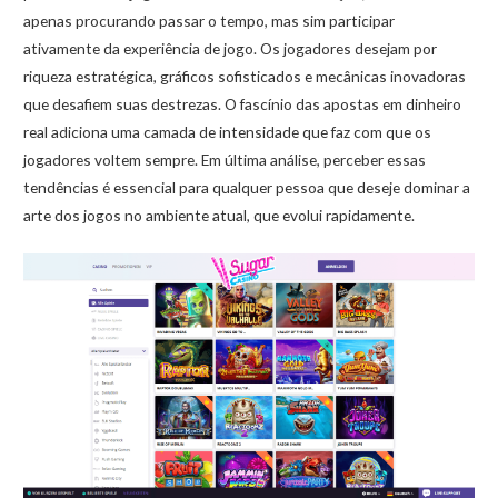
apenas procurando passar o tempo, mas sim participar
ativamente da experiência de jogo. Os jogadores desejam por
riqueza estratégica, gráficos sofisticados e mecânicas inovadoras
que desafiem suas destrezas. O fascínio das apostas em dinheiro
real adiciona uma camada de intensidade que faz com que os
jogadores voltem sempre. Em última análise, perceber essas
tendências é essencial para qualquer pessoa que deseje dominar a
arte dos jogos no ambiente atual, que evolui rapidamente.