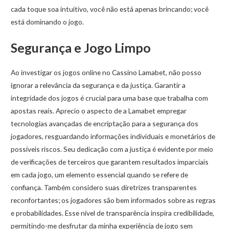
cada toque soa intuitivo, você não está apenas brincando; você
está dominando o jogo.
Segurança e Jogo Limpo
Ao investigar os jogos online no Cassino Lamabet, não posso
ignorar a relevância da segurança e da justiça. Garantir a
integridade dos jogos é crucial para uma base que trabalha com
apostas reais. Aprecio o aspecto de a Lamabet empregar
tecnologias avançadas de encriptação para a segurança dos
jogadores, resguardando informações individuais e monetários de
possíveis riscos. Seu dedicação com a justiça é evidente por meio
de verificações de terceiros que garantem resultados imparciais
em cada jogo, um elemento essencial quando se refere de
confiança. Também considero suas diretrizes transparentes
reconfortantes; os jogadores são bem informados sobre as regras
e probabilidades. Esse nível de transparência inspira credibilidade,
permitindo-me desfrutar da minha experiência de jogo sem