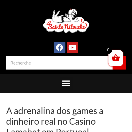
0
A adrenalina dos games a
dinheiro real no Casino
Lamabet em Portugal.