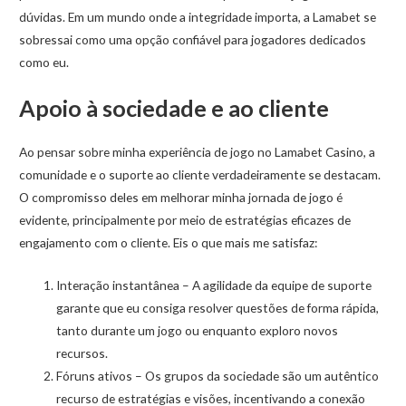
dúvidas. Em um mundo onde a integridade importa, a Lamabet se
sobressai como uma opção confiável para jogadores dedicados
como eu.
Apoio à sociedade e ao cliente
Ao pensar sobre minha experiência de jogo no Lamabet Casino, a
comunidade e o suporte ao cliente verdadeiramente se destacam.
O compromisso deles em melhorar minha jornada de jogo é
evidente, principalmente por meio de estratégias eficazes de
engajamento com o cliente. Eis o que mais me satisfaz:
Interação instantânea – A agilidade da equipe de suporte
garante que eu consiga resolver questões de forma rápida,
tanto durante um jogo ou enquanto exploro novos
recursos.
Fóruns ativos – Os grupos da sociedade são um autêntico
recurso de estratégias e visões, incentivando a conexão