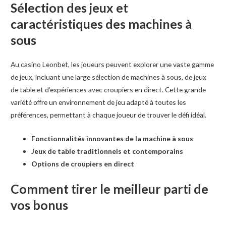
Sélection des jeux et
caractéristiques des machines à
sous
Au casino Leonbet, les joueurs peuvent explorer une vaste gamme
de jeux, incluant une large sélection de machines à sous, de jeux
de table et d’expériences avec croupiers en direct. Cette grande
variété offre un environnement de jeu adapté à toutes les
préférences, permettant à chaque joueur de trouver le défi idéal.
Fonctionnalités innovantes de la machine à sous
Jeux de table traditionnels et contemporains
Options de croupiers en direct
Comment tirer le meilleur parti de
vos bonus