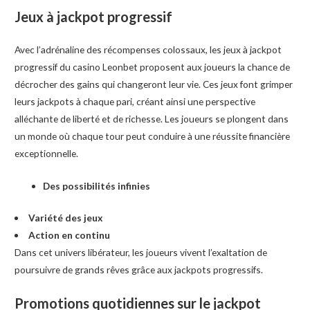
Jeux à jackpot progressif
Avec l’adrénaline des récompenses colossaux, les jeux à jackpot
progressif du casino Leonbet proposent aux joueurs la chance de
décrocher des gains qui changeront leur vie. Ces jeux font grimper
leurs jackpots à chaque pari, créant ainsi une perspective
alléchante de liberté et de richesse. Les joueurs se plongent dans
un monde où chaque tour peut conduire à une réussite financière
exceptionnelle.
Des possibilités infinies
Variété des jeux
Action en continu
Dans cet univers libérateur, les joueurs vivent l’exaltation de
poursuivre de grands rêves grâce aux jackpots progressifs.
Promotions quotidiennes sur le jackpot