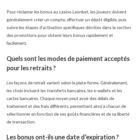
Pour réclamer les bonus au casino Leonbet, les joueurs doivent
généralement créer un compte, effectuer un dépôt éligible, puis
suivre les étapes d’activation spécifiques décrites dans la section
des promotions pour obtenir leurs bonus rapidement et
facilement.
Quels sont les modes de paiement acceptés
pour les retraits ?
Les façons de retrait varient selon la plate-forme. Généralement,
les choix incluent les transferts bancaires, les e-wallets et les
cartes bancaires. Chaque moyen peut avoir des délais de
traitement et des frais différents, permettant ainsi à chacun de
sélectionner en fonction de ses goûts financières et de sa liberté
de transaction.
Les bonus ont-ils une date d’expiration ?