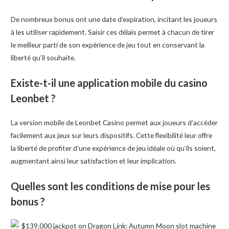
De nombreux bonus ont une date d’expiration, incitant les joueurs
à les utiliser rapidement. Saisir ces délais permet à chacun de tirer
le meilleur parti de son expérience de jeu tout en conservant la
liberté qu’il souhaite.
Existe-t-il une application mobile du casino
Leonbet ?
La version mobile de Leonbet Casino permet aux joueurs d’accéder
facilement aux jeux sur leurs dispositifs. Cette flexibilité leur offre
la liberté de profiter d’une expérience de jeu idéale où qu’ils soient,
augmentant ainsi leur satisfaction et leur implication.
Quelles sont les conditions de mise pour les
bonus ?