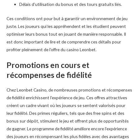
Délais d’utilisation du bonus et des tours gratuits liés.
Ces conditions ont pour but à garantir un environnement de jeu
juste. Les joueurs qui les appréhendent et les étudient peuvent
optimiser leurs bonus tout en jouant de manière responsable. Il
est donc important de lire et de comprendre ces détails pour
profiter pleinement de l’offre du casino Leonbet.
Promotions en cours et
récompenses de fidélité
Chez Leonbet Casino, de nombreuses promotions et récompenses
de fidélité enrichissent l’expérience de jeu. Ces offres attractives
créent un cadre vivant où les joueurs se sentent valorisés pour
leur fidélité. Des primes réguliers, tels que des free spins et des
bonus sur dépôt, stimulent le jeu et offrent plus de opportunités
de gagner. Le programme de fidélité améliore encore l’expérience
des joueurs en récompensant les plus fidèles avec des avantages