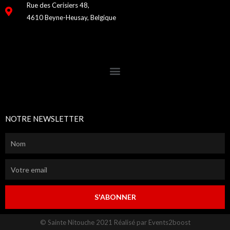
Rue des Cerisiers 48,
4610 Beyne-Heusay, Belgique
NOTRE NEWSLETTER
S'ABONNER
© Sainte Nitouche 2021 Réalisé par Events2boost