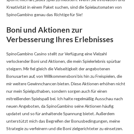
Kreativität in einem Paket suchen, sind die Spielautomaten von
SpinoGambino genau das Richtige für Sie!
Boni und Aktionen zur
Verbesserung Ihres Erlebnisses
SpinoGambino Casino stellt zur Verfügung eine Vielzahl
verlockender Boni und Aktionen, die mein Spielerlebnis spürbar
steigern. Mir fiel gleich die Vielseitigkeit der angebotenen
Bonusarten auf, von Willkommensboni bis hin zu Freispielen, die
mir weitere Gewinnchancen bieten. Diese Aktionen erhöhen nicht
nur mein Spielguthaben, sondern sorgen auch für einen
mitreißenden Spielspaß bei. Ich halte regelmäßig Ausschau nach
neuen Angeboten, da SpinoGambino seine Aktionen häufig
updatet und so für anhaltende Spannung bietet. Außerdem
unterstützt mich das Begreifen der Bonusbedingungen, meine
Strategie zu verfeinern und die Boni zielgerichteter zu einsetzen.