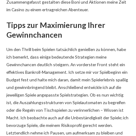
Zusammengefasst gestalten diese Boni und Aktionen meine Zeit
im Casino zu einem ertragreichen Abenteuer.
Tipps zur Maximierung Ihrer
Gewinnchancen
Um den Thrill beim Spielen tatsächlich genießen zu können, habe
ich bemerkt, dass einige bedeutende Strategien meine
Gewinnchancen deutlich steigern. An vorderster Front steht ein
effektives Bankroll-Management. Ich setze mir vor Spielbeginn ein
Budget fest und halte mich daran, damit mein Spielerlebnis spaßig
und gewinnbringend bleibt. Anschließend entwickle ich auf die
jeweiligen Spiele angepasste Spielstrategien. Ob es nun wichtig
ist, die Auszahlungsstrukturen von Spielautomaten zu begreifen
oder die Regeln von Tischspielen zu verinnerlichen – Wissen ist
Macht. Ich beobachte auch auf die Unbeständigkeit der Spiele; ich
bevorzuge Spiele, die meinem Risikoprofil gerecht werden.
Letztendlich nehme ich Pausen, um aufmerksam zu bleiben und