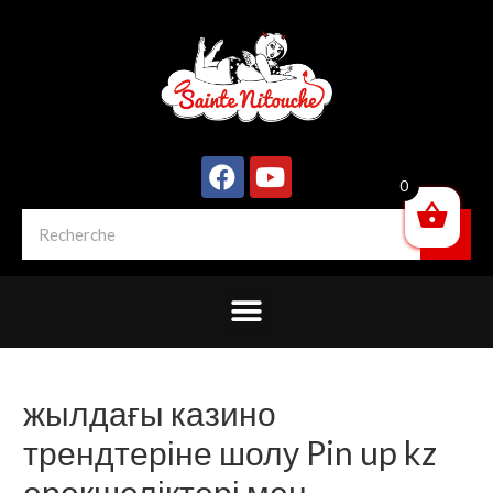
0
жылдағы казино
трендтеріне шолу Pin up kz
ерекшеліктері мен