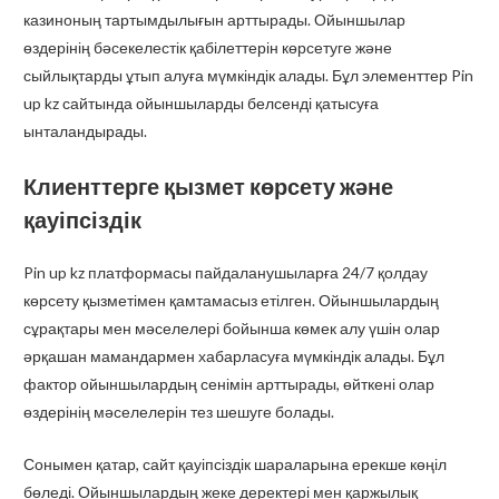
казиноның тартымдылығын арттырады. Ойыншылар
өздерінің бәсекелестік қабілеттерін көрсетуге және
сыйлықтарды ұтып алуға мүмкіндік алады. Бұл элементтер Pin
up kz сайтында ойыншыларды белсенді қатысуға
ынталандырады.
Клиенттерге қызмет көрсету және
қауіпсіздік
Pin up kz платформасы пайдаланушыларға 24/7 қолдау
көрсету қызметімен қамтамасыз етілген. Ойыншылардың
сұрақтары мен мәселелері бойынша көмек алу үшін олар
әрқашан мамандармен хабарласуға мүмкіндік алады. Бұл
фактор ойыншылардың сенімін арттырады, өйткені олар
өздерінің мәселелерін тез шешуге болады.
Сонымен қатар, сайт қауіпсіздік шараларына ерекше көңіл
бөледі. Ойыншылардың жеке деректері мен қаржылық