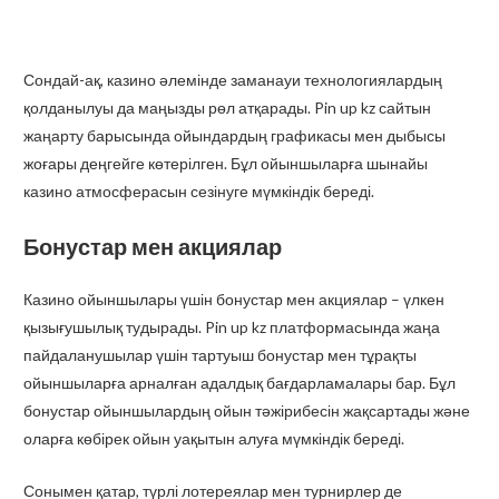
Сондай-ақ, казино әлемінде заманауи технологиялардың
қолданылуы да маңызды рөл атқарады. Pin up kz сайтын
жаңарту барысында ойындардың графикасы мен дыбысы
жоғары деңгейге көтерілген. Бұл ойыншыларға шынайы
казино атмосферасын сезінуге мүмкіндік береді.
Бонустар мен акциялар
Казино ойыншылары үшін бонустар мен акциялар – үлкен
қызығушылық тудырады. Pin up kz платформасында жаңа
пайдаланушылар үшін тартуыш бонустар мен тұрақты
ойыншыларға арналған адалдық бағдарламалары бар. Бұл
бонустар ойыншылардың ойын тәжірибесін жақсартады және
оларға көбірек ойын уақытын алуға мүмкіндік береді.
Сонымен қатар, түрлі лотереялар мен турнирлер де