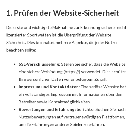
1. Prüfen der Website-Sicherheit
Die erste und wichtigste Maßnahme zur Erkennung sicherer nicht
lizenzierter Sportwetten ist die Überprüfung der Website-
Sicherheit. Dies beinhaltet mehrere Aspekte, die jeder Nutzer
beachten sollte:
SSL-Verschlüsselung:
Stellen Sie sicher, dass die Website
eine sichere Verbindung (https://) verwendet. Dies schützt
Ihre persönlichen Daten vor unbefugtem Zugriff.
Impressum und Kontaktdaten:
Eine seriöse Website hat
ein vollständiges Impressum mit Informationen über den
Betreiber sowie Kontaktmöglichkeiten.
Bewertungen und Erfahrungsberichte:
Suchen Sie nach
Nutzerbewertungen auf vertrauenswürdigen Plattformen,
um die Erfahrungen anderer Spieler zu erfahren.