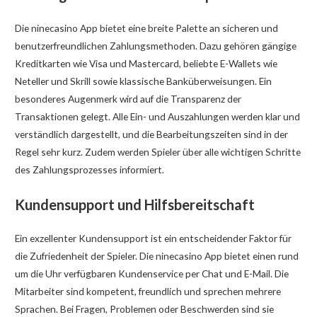
Die ninecasino App bietet eine breite Palette an sicheren und
benutzerfreundlichen Zahlungsmethoden. Dazu gehören gängige
Kreditkarten wie Visa und Mastercard, beliebte E-Wallets wie
Neteller und Skrill sowie klassische Banküberweisungen. Ein
besonderes Augenmerk wird auf die Transparenz der
Transaktionen gelegt. Alle Ein- und Auszahlungen werden klar und
verständlich dargestellt, und die Bearbeitungszeiten sind in der
Regel sehr kurz. Zudem werden Spieler über alle wichtigen Schritte
des Zahlungsprozesses informiert.
Kundensupport und Hilfsbereitschaft
Ein exzellenter Kundensupport ist ein entscheidender Faktor für
die Zufriedenheit der Spieler. Die ninecasino App bietet einen rund
um die Uhr verfügbaren Kundenservice per Chat und E-Mail. Die
Mitarbeiter sind kompetent, freundlich und sprechen mehrere
Sprachen. Bei Fragen, Problemen oder Beschwerden sind sie