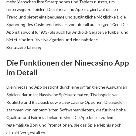
mehr Menschen ihre Smartphones und Tablets nutzen, um
unterwegs zu spielen. Die ninecasino App reagiert auf diesen
Trend und bietet eine bequeme und zugängliche Möglichkeit, die
Spannung des Casinoerlebnisses von überall aus zu genießen. Die
App ist sowohl für iOS- als auch für Android-Geräte verfügbar und
bietet eine intuitive Navigation und eine nahtlose
Benutzererfahrung.
Die Funktionen der Ninecasino App
im Detail
Die ninecasino App besticht durch eine umfangreiche Auswahl an
Spielen, darunter klassische Spielautomaten, Tischspiele wie
Roulette und Blackjack sowie Live-Casino-Optionen. Die Spiele
stammen von renommierten Softwareanbietern, die für ihre hohe
Qualität und Fairness bekannt sind. Die App bietet zudem
regelmäßige Boni und Promotionen, die das Spielerlebnis noch
attraktiver gestalten.