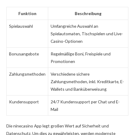
Funktion
Beschreibung
Spielauswahl
Umfangreiche Auswahl an
Spielautomaten, Tischspielen und Live-
Casino-Optionen
Bonusangebote
Regelmäßige Boni, Freispiele und
Promotionen
Zahlungsmethoden
Verschiedene sichere
Zahlungsmethoden, inkl. Kreditkarte, E-
Wallets und Banküberweisung
Kundensupport
24/7 Kundensupport per Chat und E-
Mail
Die ninecasino App legt großen Wert auf Sicherheit und
Datenschutz. Um dies zu gewährleisten, werden modernste