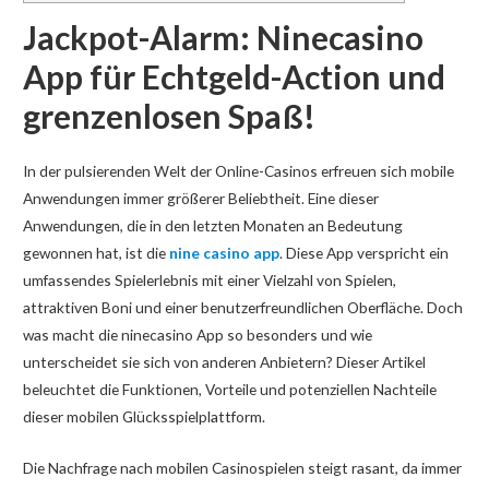
Jackpot-Alarm: Ninecasino
App für Echtgeld-Action und
grenzenlosen Spaß!
In der pulsierenden Welt der Online-Casinos erfreuen sich mobile
Anwendungen immer größerer Beliebtheit. Eine dieser
Anwendungen, die in den letzten Monaten an Bedeutung
gewonnen hat, ist die
nine casino app
. Diese App verspricht ein
umfassendes Spielerlebnis mit einer Vielzahl von Spielen,
attraktiven Boni und einer benutzerfreundlichen Oberfläche. Doch
was macht die ninecasino App so besonders und wie
unterscheidet sie sich von anderen Anbietern? Dieser Artikel
beleuchtet die Funktionen, Vorteile und potenziellen Nachteile
dieser mobilen Glücksspielplattform.
Die Nachfrage nach mobilen Casinospielen steigt rasant, da immer