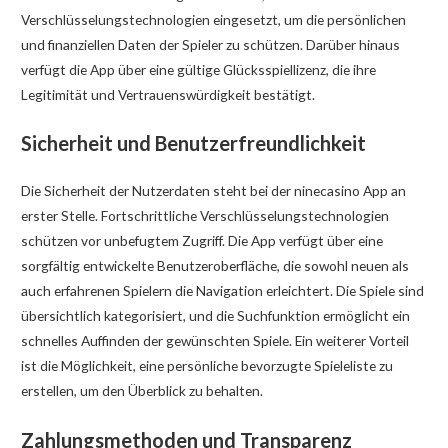
Verschlüsselungstechnologien eingesetzt, um die persönlichen
und finanziellen Daten der Spieler zu schützen. Darüber hinaus
verfügt die App über eine gültige Glücksspiellizenz, die ihre
Legitimität und Vertrauenswürdigkeit bestätigt.
Sicherheit und Benutzerfreundlichkeit
Die Sicherheit der Nutzerdaten steht bei der ninecasino App an
erster Stelle. Fortschrittliche Verschlüsselungstechnologien
schützen vor unbefugtem Zugriff. Die App verfügt über eine
sorgfältig entwickelte Benutzeroberfläche, die sowohl neuen als
auch erfahrenen Spielern die Navigation erleichtert. Die Spiele sind
übersichtlich kategorisiert, und die Suchfunktion ermöglicht ein
schnelles Auffinden der gewünschten Spiele. Ein weiterer Vorteil
ist die Möglichkeit, eine persönliche bevorzugte Spieleliste zu
erstellen, um den Überblick zu behalten.
Zahlungsmethoden und Transparenz