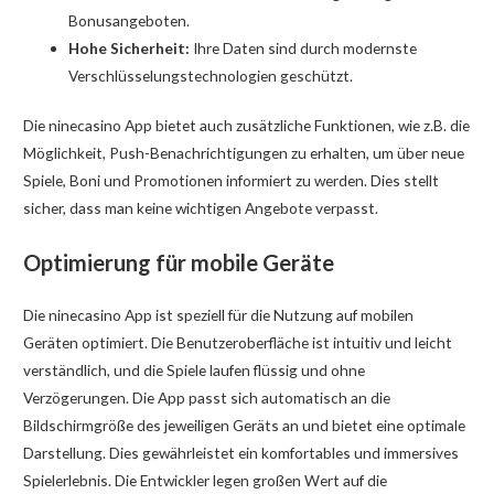
Bonusangeboten.
Hohe Sicherheit:
Ihre Daten sind durch modernste
Verschlüsselungstechnologien geschützt.
Die ninecasino App bietet auch zusätzliche Funktionen, wie z.B. die
Möglichkeit, Push-Benachrichtigungen zu erhalten, um über neue
Spiele, Boni und Promotionen informiert zu werden. Dies stellt
sicher, dass man keine wichtigen Angebote verpasst.
Optimierung für mobile Geräte
Die ninecasino App ist speziell für die Nutzung auf mobilen
Geräten optimiert. Die Benutzeroberfläche ist intuitiv und leicht
verständlich, und die Spiele laufen flüssig und ohne
Verzögerungen. Die App passt sich automatisch an die
Bildschirmgröße des jeweiligen Geräts an und bietet eine optimale
Darstellung. Dies gewährleistet ein komfortables und immersives
Spielerlebnis. Die Entwickler legen großen Wert auf die