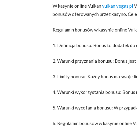
W kasynie online Vulkan
vulkan vegas pl
V
bonusów oferowanych przez kasyno. Celem
Regulamin bonusów w kasynie online Vulk
1. Definicja bonusu: Bonus to dodatek do 
2. Warunki przyznania bonusu: Bonus jest
3. Limity bonusu: Każdy bonus ma swoje l
4. Warunki wykorzystania bonusu: Bonus m
5. Warunki wycofania bonusu: W przypadk
6. Regulamin bonusów w kasynie online Vu