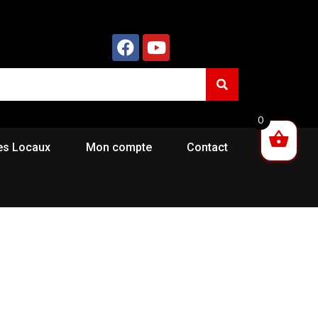
0
es Locaux
Mon compte
Contact