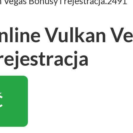
 Vegas Bonusy i rejestracja.2491
nline Vulkan Ve
rejestracja
Ć