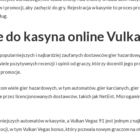
 i promocji, aby zachęcić do gry. Rejestracja w kasynie to proces pr
ług.
do kasyna online Vulk
ajpopularniejszych i najbardziej zaufanych dostawców gier hazardo
le pozytywnych recenzji i opinii od graczy, którzy docenili jego pro
i promocje.
om wiele gier hazardowych, w tym automatów, gier karcianych, gier 
 przez licencjonowanych dostawców, takich jak NetEnt, Microgaming
niejszych automatów w kasynie, a Vulkan Vegas 91 jest jednym z na
mocji, w tym Vulkan Vegas bonus, który pozwala nowym graczom na