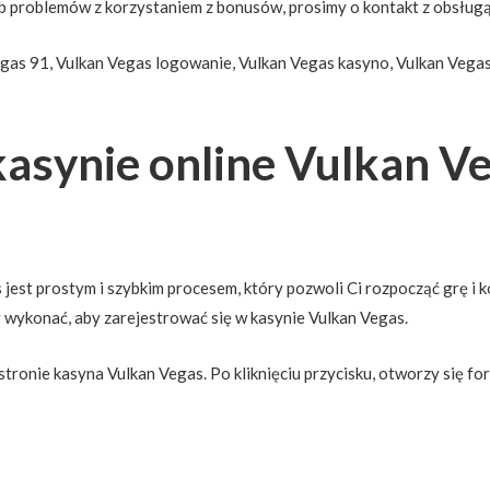
b problemów z korzystaniem z bonusów, prosimy o kontakt z obsługą
gas 91, Vulkan Vegas logowanie, Vulkan Vegas kasyno, Vulkan Vegas
kasynie online Vulkan Ve
 jest prostym i szybkim procesem, który pozwoli Ci rozpocząć grę i 
y wykonać, aby zarejestrować się w kasynie Vulkan Vegas.
na stronie kasyna Vulkan Vegas. Po kliknięciu przycisku, otworzy się f