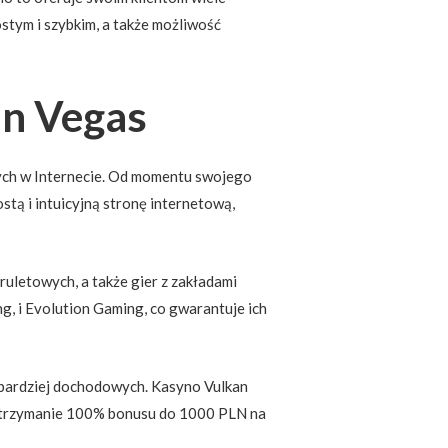
ostym i szybkim, a także możliwość
an Vegas
wych w Internecie. Od momentu swojego
stą i intuicyjną stronę internetową,
ruletowych, a także gier z zakładami
, i Evolution Gaming, co gwarantuje ich
jbardziej dochodowych. Kasyno Vulkan
 otrzymanie 100% bonusu do 1000 PLN na