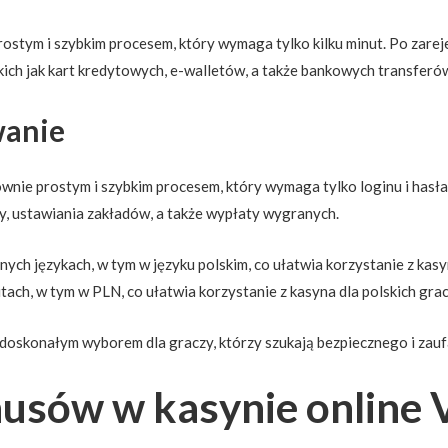
prostym i szybkim procesem, który wymaga tylko kilku minut. Po zare
kich jak kart kredytowych, e-walletów, a także bankowych transferó
wanie
wnie prostym i szybkim procesem, który wymaga tylko loginu i hasł
ry, ustawiania zakładów, a także wypłaty wygranych.
ch językach, w tym w języku polskim, co ułatwia korzystanie z kasy
ach, w tym w PLN, co ułatwia korzystanie z kasyna dla polskich grac
t doskonałym wyborem dla graczy, którzy szukają bezpiecznego i za
usów w kasynie online 