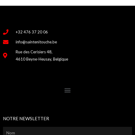
+32 476 37 20 06
info@saintenitouche.be
Rue des Cerisiers 48,
4610 Beyne-Heusay, Belgique
NOTRE NEWSLETTER