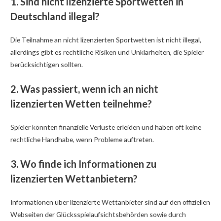
1. Sind nicht lizenzierte Sportwetten in
Deutschland illegal?
Die Teilnahme an nicht lizenzierten Sportwetten ist nicht illegal,
allerdings gibt es rechtliche Risiken und Unklarheiten, die Spieler
berücksichtigen sollten.
2. Was passiert, wenn ich an nicht
lizenzierten Wetten teilnehme?
Spieler könnten finanzielle Verluste erleiden und haben oft keine
rechtliche Handhabe, wenn Probleme auftreten.
3. Wo finde ich Informationen zu
lizenzierten Wettanbietern?
Informationen über lizenzierte Wettanbieter sind auf den offiziellen
Webseiten der Glücksspielaufsichtsbehörden sowie durch