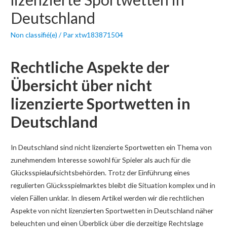
Deutschland
Non classifié(e)
/ Par
xtw183871504
Rechtliche Aspekte der
Übersicht über nicht
lizenzierte Sportwetten in
Deutschland
In Deutschland sind nicht lizenzierte Sportwetten ein Thema von
zunehmendem Interesse sowohl für Spieler als auch für die
Glücksspielaufsichtsbehörden. Trotz der Einführung eines
regulierten Glücksspielmarktes bleibt die Situation komplex und in
vielen Fällen unklar. In diesem Artikel werden wir die rechtlichen
Aspekte von nicht lizenzierten Sportwetten in Deutschland näher
beleuchten und einen Überblick über die derzeitige Rechtslage