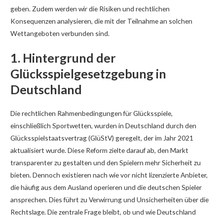
geben. Zudem werden wir die Risiken und rechtlichen
Konsequenzen analysieren, die mit der Teilnahme an solchen
Wettangeboten verbunden sind.
1. Hintergrund der
Glücksspielgesetzgebung in
Deutschland
Die rechtlichen Rahmenbedingungen für Glücksspiele,
einschließlich Sportwetten, wurden in Deutschland durch den
Glücksspielstaatsvertrag (GlüStV) geregelt, der im Jahr 2021
aktualisiert wurde. Diese Reform zielte darauf ab, den Markt
transparenter zu gestalten und den Spielern mehr Sicherheit zu
bieten. Dennoch existieren nach wie vor nicht lizenzierte Anbieter,
die häufig aus dem Ausland operieren und die deutschen Spieler
ansprechen. Dies führt zu Verwirrung und Unsicherheiten über die
Rechtslage. Die zentrale Frage bleibt, ob und wie Deutschland