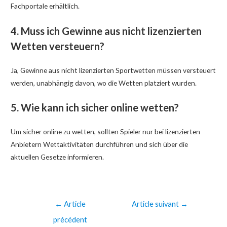
Fachportale erhältlich.
4. Muss ich Gewinne aus nicht lizenzierten
Wetten versteuern?
Ja, Gewinne aus nicht lizenzierten Sportwetten müssen versteuert
werden, unabhängig davon, wo die Wetten platziert wurden.
5. Wie kann ich sicher online wetten?
Um sicher online zu wetten, sollten Spieler nur bei lizenzierten
Anbietern Wettaktivitäten durchführen und sich über die
aktuellen Gesetze informieren.
←
Article
Article suivant
→
précédent