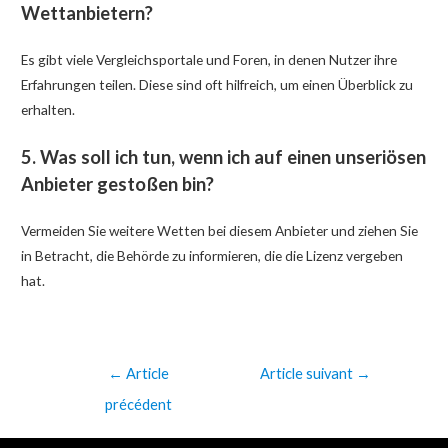
Wettanbietern?
Es gibt viele Vergleichsportale und Foren, in denen Nutzer ihre
Erfahrungen teilen. Diese sind oft hilfreich, um einen Überblick zu
erhalten.
5. Was soll ich tun, wenn ich auf einen unseriösen
Anbieter gestoßen bin?
Vermeiden Sie weitere Wetten bei diesem Anbieter und ziehen Sie
in Betracht, die Behörde zu informieren, die die Lizenz vergeben
hat.
←
Article
Article suivant
→
précédent