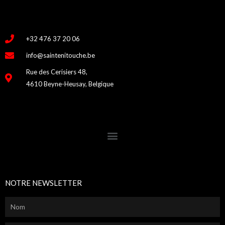
+32 476 37 20 06
info@saintenitouche.be
Rue des Cerisiers 48,
4610 Beyne-Heusay, Belgique
NOTRE NEWSLETTER