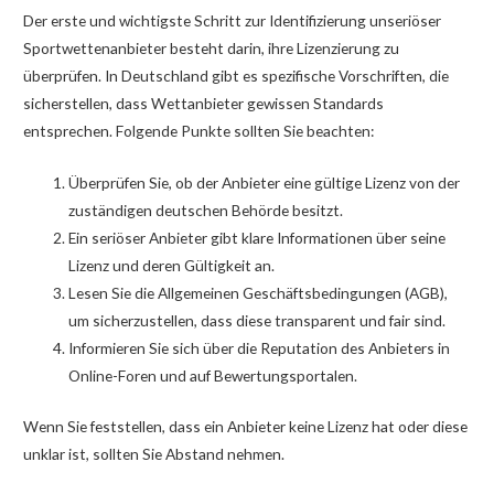
Der erste und wichtigste Schritt zur Identifizierung unseriöser
Sportwettenanbieter besteht darin, ihre Lizenzierung zu
überprüfen. In Deutschland gibt es spezifische Vorschriften, die
sicherstellen, dass Wettanbieter gewissen Standards
entsprechen. Folgende Punkte sollten Sie beachten:
Überprüfen Sie, ob der Anbieter eine gültige Lizenz von der
zuständigen deutschen Behörde besitzt.
Ein seriöser Anbieter gibt klare Informationen über seine
Lizenz und deren Gültigkeit an.
Lesen Sie die Allgemeinen Geschäftsbedingungen (AGB),
um sicherzustellen, dass diese transparent und fair sind.
Informieren Sie sich über die Reputation des Anbieters in
Online-Foren und auf Bewertungsportalen.
Wenn Sie feststellen, dass ein Anbieter keine Lizenz hat oder diese
unklar ist, sollten Sie Abstand nehmen.