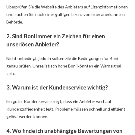
Überprüfen Sie die Website des Anbieters auf Lizenzinformationen
und suchen Sie nach einer gültigen Lizenz von einer anerkannten
Behörde.
2. Sind Boni immer ein Zeichen für einen
unseriösen Anbieter?
Nicht unbedingt, jedoch sollten Sie die Bedingungen für Boni
genau prüfen. Unrealistisch hohe Boni könnten ein Warnsignal
sein.
3. Warum ist der Kundenservice wichtig?
Ein guter Kundenservice zeigt, dass ein Anbieter wert auf
Kundenzufriedenheit legt. Probleme müssen schnell und effizient
gelöst werden können.
4. Wo finde ich unabhängige Bewertungen von