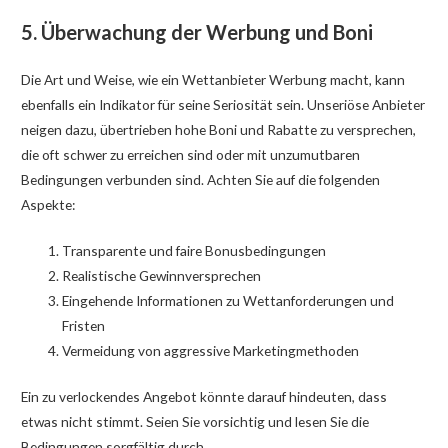
5. Überwachung der Werbung und Boni
Die Art und Weise, wie ein Wettanbieter Werbung macht, kann
ebenfalls ein Indikator für seine Seriosität sein. Unseriöse Anbieter
neigen dazu, übertrieben hohe Boni und Rabatte zu versprechen,
die oft schwer zu erreichen sind oder mit unzumutbaren
Bedingungen verbunden sind. Achten Sie auf die folgenden
Aspekte:
Transparente und faire Bonusbedingungen
Realistische Gewinnversprechen
Eingehende Informationen zu Wettanforderungen und
Fristen
Vermeidung von aggressive Marketingmethoden
Ein zu verlockendes Angebot könnte darauf hindeuten, dass
etwas nicht stimmt. Seien Sie vorsichtig und lesen Sie die
Bedingungen sorgfältig durch.