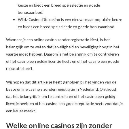
keuze en biedt een breed spelselectie en goede
bonusaanbod.
Wildz Casino: Dit casino is een nieuwe maar populaire keuze
en biedt een breed spelselectie en goede bonusaanbod.
Wanneer je een online casino zonder registratie kiest, is het
belangrijk om te weten dat je veiligheid en beveiliging hoog in het
vaartje moet hebben. Daarom is het belangrijk om te controleren
of het casino een geldig licentie heeft en of het casino een goede
reputatie heeft.
Wij hopen dat dit artikel je heeft geholpen bij het vinden van de
beste online casino’s zonder registratie in Nederland. Onthoud
dat het belangrijk is om te controleren of het casino een geldig
licentie heeft en of het casino een goede reputatie heeft voordat je
een keuze maakt.
Welke online casinos zijn zonder