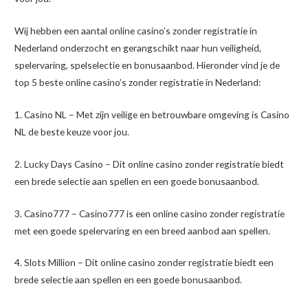
Wij hebben een aantal online casino’s zonder registratie in
Nederland onderzocht en gerangschikt naar hun veiligheid,
spelervaring, spelselectie en bonusaanbod. Hieronder vind je de
top 5 beste online casino’s zonder registratie in Nederland:
1. Casino NL – Met zijn veilige en betrouwbare omgeving is Casino
NL de beste keuze voor jou.
2. Lucky Days Casino – Dit online casino zonder registratie biedt
een brede selectie aan spellen en een goede bonusaanbod.
3. Casino777 – Casino777 is een online casino zonder registratie
met een goede spelervaring en een breed aanbod aan spellen.
4. Slots Million – Dit online casino zonder registratie biedt een
brede selectie aan spellen en een goede bonusaanbod.