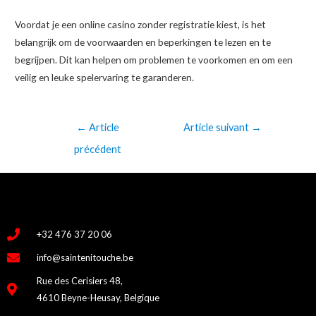
Voordat je een online casino zonder registratie kiest, is het
belangrijk om de voorwaarden en beperkingen te lezen en te
begrijpen. Dit kan helpen om problemen te voorkomen en om een
veilig en leuke spelervaring te garanderen.
←
Article
Article suivant
→
précédent
+32 476 37 20 06
info@saintenitouche.be
Rue des Cerisiers 48,
4610 Beyne-Heusay, Belgique