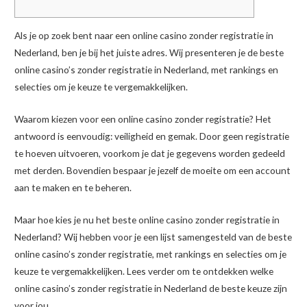
Als je op zoek bent naar een online casino zonder registratie in
Nederland, ben je bij het juiste adres. Wij presenteren je de beste
online casino’s zonder registratie in Nederland, met rankings en
selecties om je keuze te vergemakkelijken.
Waarom kiezen voor een online casino zonder registratie? Het
antwoord is eenvoudig: veiligheid en gemak. Door geen registratie
te hoeven uitvoeren, voorkom je dat je gegevens worden gedeeld
met derden. Bovendien bespaar je jezelf de moeite om een account
aan te maken en te beheren.
Maar hoe kies je nu het beste online casino zonder registratie in
Nederland? Wij hebben voor je een lijst samengesteld van de beste
online casino’s zonder registratie, met rankings en selecties om je
keuze te vergemakkelijken. Lees verder om te ontdekken welke
online casino’s zonder registratie in Nederland de beste keuze zijn
voor jou.