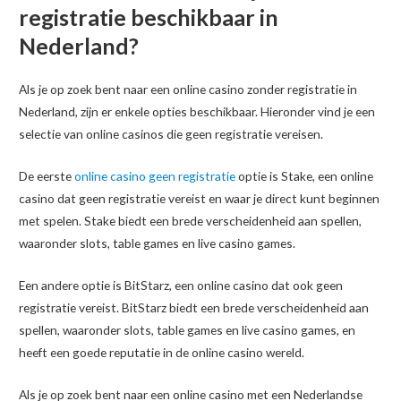
registratie beschikbaar in
Nederland?
Als je op zoek bent naar een online casino zonder registratie in
Nederland, zijn er enkele opties beschikbaar. Hieronder vind je een
selectie van online casinos die geen registratie vereisen.
De eerste
online casino geen registratie
optie is Stake, een online
casino dat geen registratie vereist en waar je direct kunt beginnen
met spelen. Stake biedt een brede verscheidenheid aan spellen,
waaronder slots, table games en live casino games.
Een andere optie is BitStarz, een online casino dat ook geen
registratie vereist. BitStarz biedt een brede verscheidenheid aan
spellen, waaronder slots, table games en live casino games, en
heeft een goede reputatie in de online casino wereld.
Als je op zoek bent naar een online casino met een Nederlandse