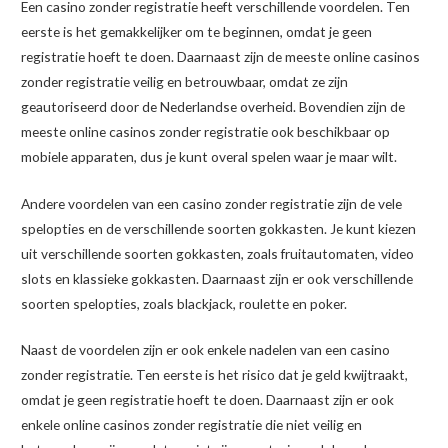
Een casino zonder registratie heeft verschillende voordelen. Ten
eerste is het gemakkelijker om te beginnen, omdat je geen
registratie hoeft te doen. Daarnaast zijn de meeste online casinos
zonder registratie veilig en betrouwbaar, omdat ze zijn
geautoriseerd door de Nederlandse overheid. Bovendien zijn de
meeste online casinos zonder registratie ook beschikbaar op
mobiele apparaten, dus je kunt overal spelen waar je maar wilt.
Andere voordelen van een casino zonder registratie zijn de vele
spelopties en de verschillende soorten gokkasten. Je kunt kiezen
uit verschillende soorten gokkasten, zoals fruitautomaten, video
slots en klassieke gokkasten. Daarnaast zijn er ook verschillende
soorten spelopties, zoals blackjack, roulette en poker.
Naast de voordelen zijn er ook enkele nadelen van een casino
zonder registratie. Ten eerste is het risico dat je geld kwijtraakt,
omdat je geen registratie hoeft te doen. Daarnaast zijn er ook
enkele online casinos zonder registratie die niet veilig en