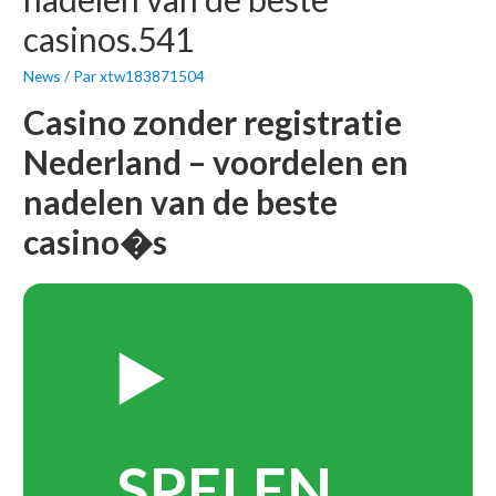
casinos.541
News
/ Par
xtw183871504
Casino zonder registratie
Nederland – voordelen en
nadelen van de beste
casino�s
▶️
SPELEN