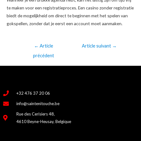
te maken voor een registratieproces. Een casino zonder registratie
biedt de mogelijkheid om direct te beginnen met het spelen van
gokspellen, zonder dat je eerst een account moet aanmaken.
←
Article
Article suivant
→
précédent
+32 476 37 20 06
info@saintenitouche.be
Rue des Cerisiers 48,
4610 Beyne-Heusay, Belgique