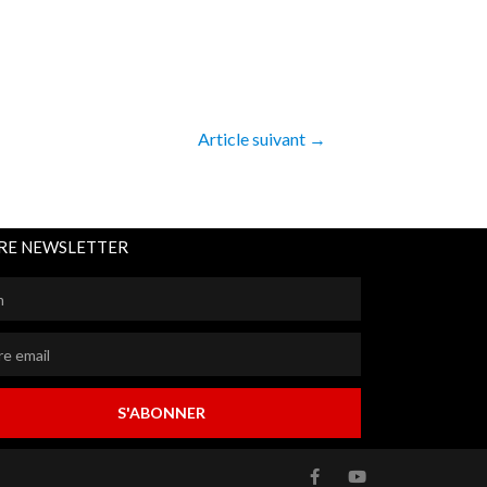
Article suivant
→
RE NEWSLETTER
S'ABONNER