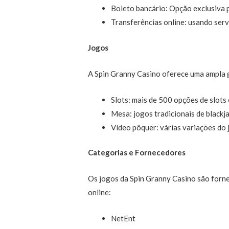
Boleto bancário: Opção exclusiva p
Transferências online: usando serv
Jogos
A Spin Granny Casino oferece uma ampla g
Slots: mais de 500 opções de slots
Mesa: jogos tradicionais de blackja
Vídeo pôquer: várias variações do 
Categorias e Fornecedores
Os jogos da Spin Granny Casino são forne
online:
NetEnt