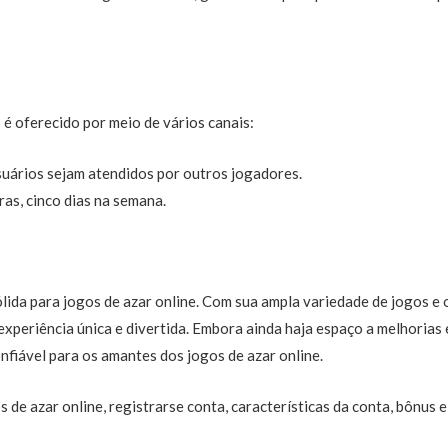
 é oferecido por meio de vários canais:
suários sejam atendidos por outros jogadores.
ras, cinco dias na semana.
lida para jogos de azar online. Com sua ampla variedade de jogos e
 experiência única e divertida. Embora ainda haja espaço a melhorias
onfiável para os amantes dos jogos de azar online.
 de azar online, registrarse conta, características da conta, bônus 