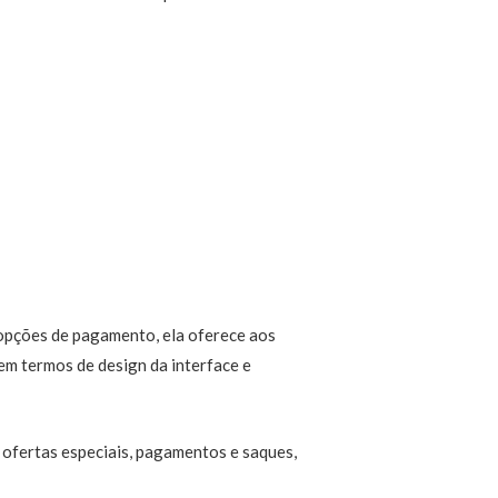
 opções de pagamento, ela oferece aos
 em termos de design da interface e
e ofertas especiais, pagamentos e saques,