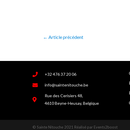
←
Article précédent
+32 476 37 20 06
info@saintenitouche.be
Rue des Cerisiers 48,
4610 Beyne-Heusay, Belgique
© Sainte Nitouche 2021 Réalisé par Events2boost