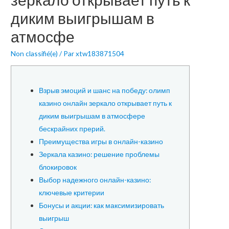
диким выигрышам в
атмосфе
Non classifié(e)
/ Par
xtw183871504
Взрыв эмоций и шанс на победу: олимп
казино онлайн зеркало открывает путь к
диким выигрышам в атмосфере
бескрайних прерий.
Преимущества игры в онлайн-казино
Зеркала казино: решение проблемы
блокировок
Выбор надежного онлайн-казино:
ключевые критерии
Бонусы и акции: как максимизировать
выигрыш