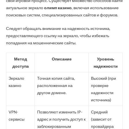
свой игровой процесс. Существует множество способов найти
актуальное зеркало
олимп казино
, включая использование
поисковых систем, специализированных сайтов и форумов.
Следует обращать внимание на надежность источника,
предоставляющего ссылку на зеркало, чтобы избежать
попадания на мошеннические сайты.
Метод
Описание
Уровень
доступа
надежности
Зеркало
Точная копия сайта,
Высокий (при
казино
расположенная на
проверке
другом домене.
надежности
источника)
VPN-
Позволяют изменить IP-
Средний
сервисы
адрес и получить доступ к
(зависит от
заблокированным
провайдера