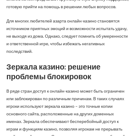
готовую прийти на помощь в решении любых вопросов.
Для многих любителей азарта онлайн-казино становятся
источником приятных эмоций и возможности испытать удачу,
не выходя из дома. Однако, следует помнить об умеренности
и ответственной игре, чтобы избежать негативных
последствий.
Зеркала казино: решение
проблемы блокировок
В ряде стран доступ к онлайн-казино может быть ограничен
или заблокирован по различным причинам. В таких случаях
игроки используют зеркала казино – это точные копии
основного сайта, расположенные на других доменных
именах. Зеркала обеспечивают бесперебойный доступ к
играм и функциям казино, позволяя игрокам не прерывать