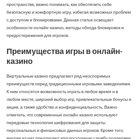
пространстве, важно понимать, как обеспечить себе
безопасную и комфортную игру, избегая возможных проблем
с доступом и блокировками. Данная статья освещает
особенности онлайн-казино, методы обхода блокировок и
предостережения для игроков.
Преимущества игры в онлайн-
казино
Виртуальные казино предлагают ряд неоспоримых
преимуществ перед традиционными игровыми заведениями.
К ним относятся возможность играть в любое время и в
любом месте, широкий выбор игр, привлекательные бонусы и
акции, а также удобство и конфиденциальность. Важно
отметить, что современные онлайн-казино используют
передовые технологии шифрования для защиты
персональных и финансовых данных игроков. Кроме того,
многие из них предлагают круглосуточную службу поддержки,