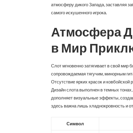
атмосферу дикого Запада, заставляя за
самого искушенного игрока.
Атмосфера Д
в Мир Прикл
Слот мгновенно затягивает в свой мир
сопровождаемая тягучим, минорным ги
Отсутствие ярких красок и ковбойской
Дизайн слота выполнен в темных тонах,
дополняет визуальные эффекты, создава
здесь важна лишь хладнокровность и от
Символ