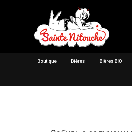
Boutique
Bières
Bières BIO