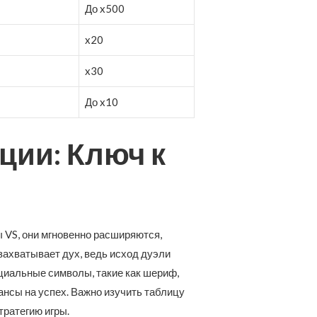
До x500
x20
x30
До x10
ии: Ключ к
 VS, они мгновенно расширяются,
ахватывает дух, ведь исход дуэли
циальные символы, такие как шериф,
нсы на успех. Важно изучить таблицу
тратегию игры.