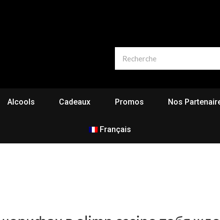
Alcools
Cadeaux
Promos
Nos Partenair
Français