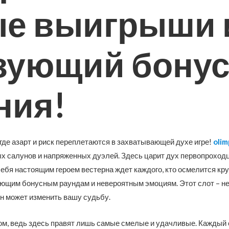
ые выигрыши 
зующий бону
ния!
 где азарт и риск переплетаются в захватывающей духе игре!
olim
 салунов и напряженных дуэлей. Здесь царит дух первопроходце
ебя настоящим героем вестерна ждет каждого, кто осмелится кру
ющим бонусным раундам и невероятным эмоциям. Этот слот – не 
ин может изменить вашу судьбу.
ом, ведь здесь правят лишь самые смелые и удачливые. Каждый 