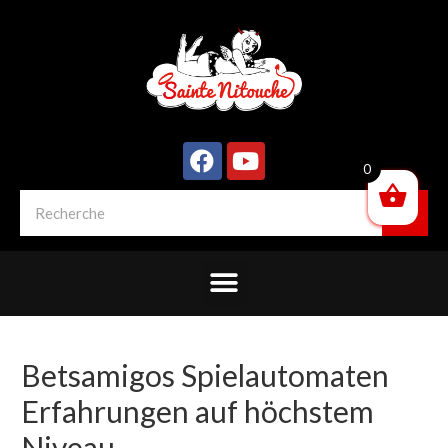
0
Betsamigos Spielautomaten
Erfahrungen auf höchstem
Niveau