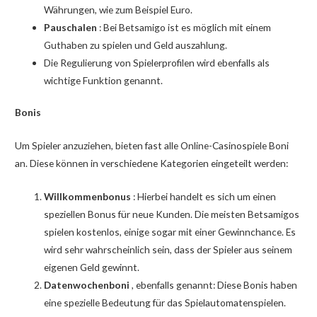
Währungen, wie zum Beispiel Euro.
Pauschalen
: Bei Betsamigo ist es möglich mit einem
Guthaben zu spielen und Geld auszahlung.
Die Regulierung von Spielerprofilen wird ebenfalls als
wichtige Funktion genannt.
Bonis
Um Spieler anzuziehen, bieten fast alle Online-Casinospiele Boni
an. Diese können in verschiedene Kategorien eingeteilt werden:
Willkommenbonus
: Hierbei handelt es sich um einen
speziellen Bonus für neue Kunden. Die meisten Betsamigos
spielen kostenlos, einige sogar mit einer Gewinnchance. Es
wird sehr wahrscheinlich sein, dass der Spieler aus seinem
eigenen Geld gewinnt.
Datenwochenboni
, ebenfalls genannt: Diese Bonis haben
eine spezielle Bedeutung für das Spielautomatenspielen.