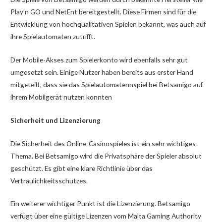
Play’n GO und NetEnt bereitgestellt. Diese Firmen sind für die
Entwicklung von hochqualitativen Spielen bekannt, was auch auf
ihre Spielautomaten zutrifft.
Der Mobile-Akses zum Spielerkonto wird ebenfalls sehr gut
umgesetzt sein. Einige Nutzer haben bereits aus erster Hand
mitgeteilt, dass sie das Spielautomatennspiel bei Betsamigo auf
ihrem Mobilgerät nutzen konnten
Sicherheit und Lizenzierung
Die Sicherheit des Online-Casinospieles ist ein sehr wichtiges
Thema. Bei Betsamigo wird die Privatsphäre der Spieler absolut
geschützt. Es gibt eine klare Richtlinie über das
Vertraulichkeitsschutzes.
Ein weiterer wichtiger Punkt ist die Lizenzierung. Betsamigo
verfügt über eine gültige Lizenzen vom Malta Gaming Authority