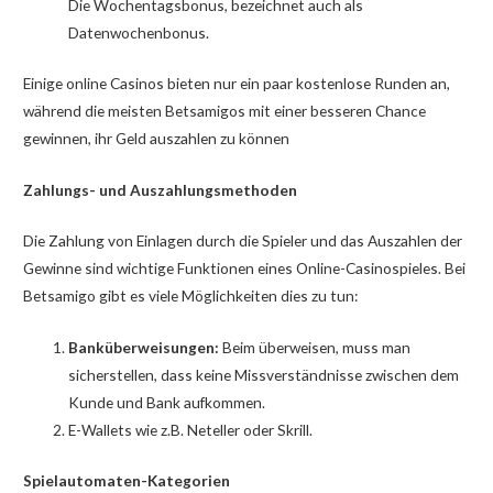
Die Wochentagsbonus, bezeichnet auch als
Datenwochenbonus.
Einige online Casinos bieten nur ein paar kostenlose Runden an,
während die meisten Betsamigos mit einer besseren Chance
gewinnen, ihr Geld auszahlen zu können
Zahlungs- und Auszahlungsmethoden
Die Zahlung von Einlagen durch die Spieler und das Auszahlen der
Gewinne sind wichtige Funktionen eines Online-Casinospieles. Bei
Betsamigo gibt es viele Möglichkeiten dies zu tun:
Banküberweisungen:
Beim überweisen, muss man
sicherstellen, dass keine Missverständnisse zwischen dem
Kunde und Bank aufkommen.
E-Wallets wie z.B. Neteller oder Skrill.
Spielautomaten-Kategorien