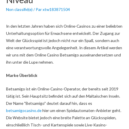
Non classifié(e)
/ Par
xtw183871504
In den letzten Jahren haben sich Online-Casinos zu einer beliebten
Unterhaltungsoption für Erwachsene entwickelt. Der Zugang zur
Welt der Glücksspiel ist jedoch nicht nur ein Spaß, sondern auch
eine verantwortungsvolle Angelegenheit. In diesem Artikel werden
wir uns mit dem Online Casino Betsamigo auseinandersetzen und
ihn unter die Lupe nehmen.
Marke Überblick
Betsamigo ist ein Online-Casino-Operator, der bereits seit 2019
tätig ist. Sein Hauptsitz befindet sich auf den Maltaischen Inseln.
Der Name "Betsamigo" deutet darauf hin, dass es
betsamigocasino.de
hier um einen Spielautomaten-Anbieter geht.
Die Website bietet jedoch eine breite Palette an Glücksspielen,
einschließlich Tisch- und Kartenspiele sowie Live-Kasino-