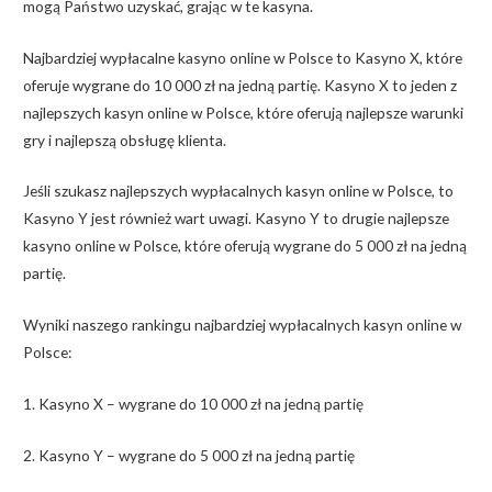
mogą Państwo uzyskać, grając w te kasyna.
Najbardziej wypłacalne kasyno online w Polsce to Kasyno X, które
oferuje wygrane do 10 000 zł na jedną partię. Kasyno X to jeden z
najlepszych kasyn online w Polsce, które oferują najlepsze warunki
gry i najlepszą obsługę klienta.
Jeśli szukasz najlepszych wypłacalnych kasyn online w Polsce, to
Kasyno Y jest również wart uwagi. Kasyno Y to drugie najlepsze
kasyno online w Polsce, które oferują wygrane do 5 000 zł na jedną
partię.
Wyniki naszego rankingu najbardziej wypłacalnych kasyn online w
Polsce:
1. Kasyno X – wygrane do 10 000 zł na jedną partię
2. Kasyno Y – wygrane do 5 000 zł na jedną partię