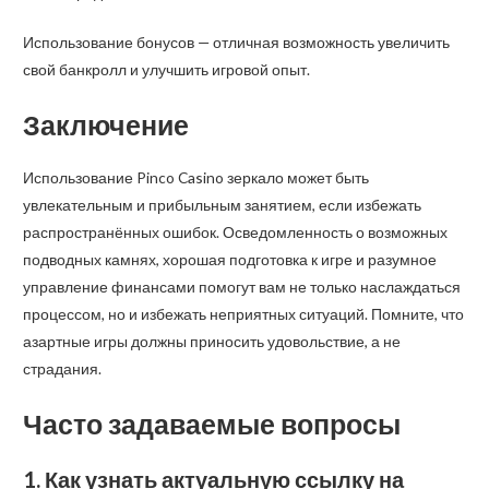
Использование бонусов — отличная возможность увеличить
свой банкролл и улучшить игровой опыт.
Заключение
Использование Pinco Casino зеркало может быть
увлекательным и прибыльным занятием, если избежать
распространённых ошибок. Осведомленность о возможных
подводных камнях, хорошая подготовка к игре и разумное
управление финансами помогут вам не только наслаждаться
процессом, но и избежать неприятных ситуаций. Помните, что
азартные игры должны приносить удовольствие, а не
страдания.
Часто задаваемые вопросы
1. Как узнать актуальную ссылку на