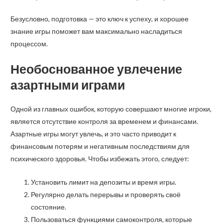
Безусловно, подготовка — это ключ к успеху, и хорошее
знание игры поможет вам максимально насладиться
процессом.
Необоснованное увлечение
азартными играми
Одной из главных ошибок, которую совершают многие игроки,
является отсутствие контроля за временем и финансами.
Азартные игры могут увлечь, и это часто приводит к
финансовым потерям и негативным последствиям для
психического здоровья. Чтобы избежать этого, следует:
Установить лимит на депозиты и время игры.
Регулярно делать перерывы и проверять своё
состояние.
Пользоваться функциями самоконтроля, которые