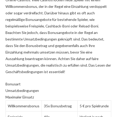
Willkommensbonus, der in der Regel eine Einzahlung verdoppelt
oder sogar verdreifacht. Darüber hinaus gibt es oft auch
regelmäßige Bonusangebote für bestehende Spieler, wie
beispielsweise Freispiele, Cashback-Boni oder Reload-Boni.
Beachten Sie jedoch, dass Bonusangebote in der Regel an
bestimmte Umsatzbedingungen geknüpft sind. Das bedeutet,
dass Sie den Bonusbetrag und gegebenenfalls auch Ihre
Einzahlung mehrmals umsetzen müssen, bevor Sie eine
Auszahlung beantragen können. Achten Sie daher auf faire
Umsatzbedingungen, die realistisch zu erfüllen sind. Das Lesen der
Geschäftsbedingungen ist essentiell!
Bonusart
Umsatzbedingungen
Maximaler Einsatz
Willkommensbonus
35x Bonusbetrag
5 € pro Spielrunde
Freispiele
40x
Variiert je nach