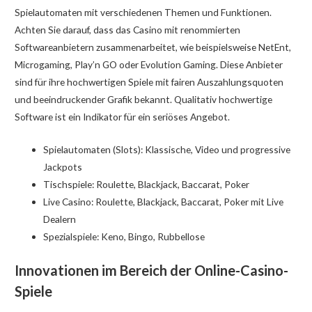
Spielautomaten mit verschiedenen Themen und Funktionen.
Achten Sie darauf, dass das Casino mit renommierten
Softwareanbietern zusammenarbeitet, wie beispielsweise NetEnt,
Microgaming, Play’n GO oder Evolution Gaming. Diese Anbieter
sind für ihre hochwertigen Spiele mit fairen Auszahlungsquoten
und beeindruckender Grafik bekannt. Qualitativ hochwertige
Software ist ein Indikator für ein seriöses Angebot.
Spielautomaten (Slots): Klassische, Video und progressive
Jackpots
Tischspiele: Roulette, Blackjack, Baccarat, Poker
Live Casino: Roulette, Blackjack, Baccarat, Poker mit Live
Dealern
Spezialspiele: Keno, Bingo, Rubbellose
Innovationen im Bereich der Online-Casino-
Spiele