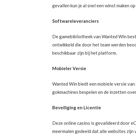
gevallen kun je al snel een winst maken op
Softwareleveranciers
De gamebibliotheek van Wanted Win besta
ontwikkeld die door het team werden beoor
beschikbaar zijn bij het platform.
Mobieler Versie
Wanted Win biedt een mobiele versie van h
gokmachines bespelen en de inzetten overz
Beveiliging en Licentie
Deze online casino is gevalideerd door eCo
meermalen gedeeld dat alle websites zijn 