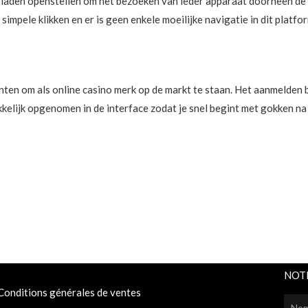
bladen openstellen om het bezoeken van ieder apparaat doorheen de s
simpele klikken en er is geen enkele moeilijke navigatie in dit platfo
ten om als online casino merk op de markt te staan. Het aanmelden bi
lijk opgenomen in de interface zodat je snel begint met gokken na 
NOT
Conditions générales de ventes