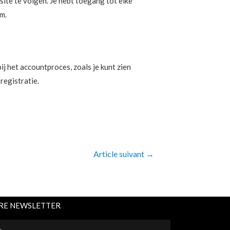
ite te volgen. Je hebt toegang tot elke
rm.
j het accountproces, zoals je kunt zien
registratie.
Article suivant
→
RE NEWSLETTER