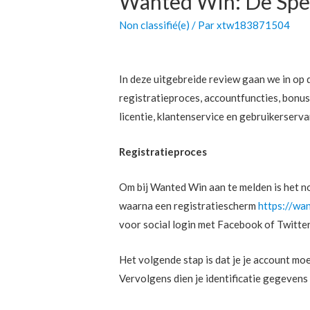
Wanted Win: De Spel
Non classifié(e)
/ Par
xtw183871504
In deze uitgebreide review gaan we in op 
registratieproces, accountfuncties, bonu
licentie, klantenservice en gebruikerserva
Registratieproces
Om bij Wanted Win aan te melden is het no
waarna een registratiescherm
https://wan
voor social login met Facebook of Twitte
Het volgende stap is dat je je account mo
Vervolgens dien je identificatie gegeven