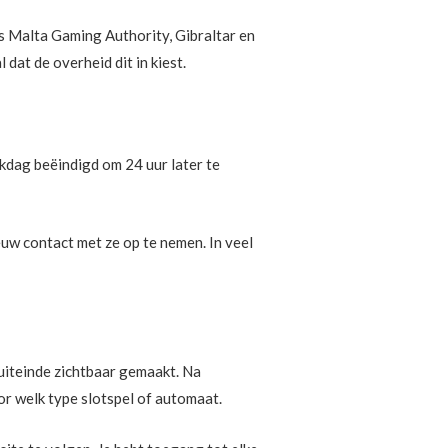
ls Malta Gaming Authority, Gibraltar en
dat de overheid dit in kiest.
kdag beëindigd om 24 uur later te
euw contact met ze op te nemen. In veel
 uiteinde zichtbaar gemaakt. Na
oor welk type slotspel of automaat.