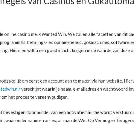
regels van Casinos en Gokautom
de online casino merk Wanted Win. We zullen alle facetten van dit 
sprogramma’s, betalings- en opnamebeleid, gokmachines, softwareleve
ring. Hiermee wilt u een goed inzicht krijgen in de waarde van deze o
odzakelijk om eerst een account aan te maken via hun website. Hiervo
tedwin.nl/
verschijnt waarin je naam, e-mailadres en wachtwoord inv
r om het proces te vereenvoudigen.
et bevestigen door middel van een activatiemail die wordt verstuurd
s in, waaronder naam en adres, om aan de Wet Op Vermogen Terugvor