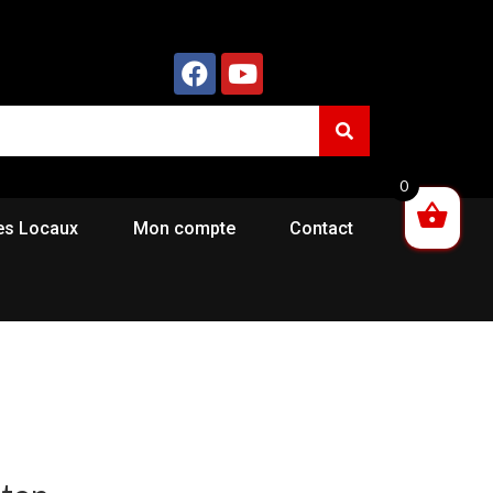
0
es Locaux
Mon compte
Contact