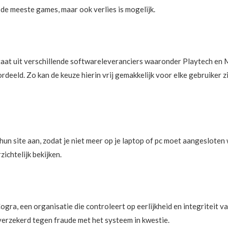
 de meeste games, maar ook verlies is mogelijk.
at uit verschillende softwareleveranciers waaronder Playtech en
deeld. Zo kan de keuze hierin vrij gemakkelijk voor elke gebruiker 
un site aan, zodat je niet meer op je laptop of pc moet aangesloten 
ichtelijk bekijken.
gra, een organisatie die controleert op eerlijkheid en integriteit va
verzekerd tegen fraude met het systeem in kwestie.