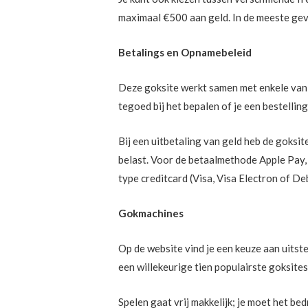
maximaal €500 aan geld. In de meeste gev
Betalings en Opnamebeleid
Deze goksite werkt samen met enkele van 
tegoed bij het bepalen of je een bestelli
Bij een uitbetaling van geld heb de goksi
belast. Voor de betaalmethode Apple Pay, 
type creditcard (Visa, Visa Electron of D
Gokmachines
Op de website vind je een keuze aan uits
een willekeurige tien populairste goksite
Spelen gaat vrij makkelijk; je moet het be