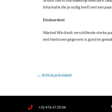
Je kunt hierin ook makkelijk meerdere tab
informatie die je nodig heeft met een paar 
Eindoordeel
Wanted Win biedt verschillende sterke pun
met hierboven gegevens is goed en gemakke
←
Article précédent
+32 476 37 20 06