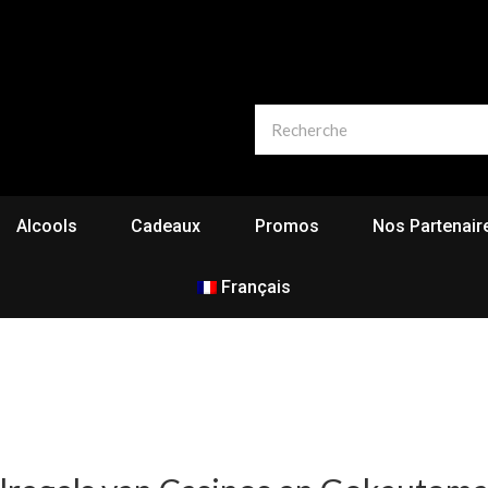
Alcools
Cadeaux
Promos
Nos Partenair
Français