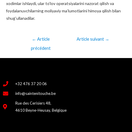
xodimlar ishlaydi, ular to’lov operatsiyalarini nazorat qilish va
foydalanuvchilarning moliyaviy ma’lumotlarini himoya qilish bilan
shug’ullanadilar.
←
Article
Article suivant
→
précédent
+32 476 37 20 06
info@saintenitouche.be
Rue des Cerisiers 48,
4610 Beyne-Heusay, Belgique