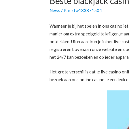
Beste blackjack casi
News
/ Par
xtw183871504
Wanneer je bij het spelen in ons casino iet
manier om extra speelgeld te krijgen, maar
ontdekken. Uiteraard kun je in het live cas
registreren bovenaan onze website en door
het 24/7 kan bezoeken en op ieder appara
Het grote verschil is dat je live casino on
bezoek aan ons online casino je een leuk 