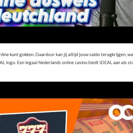
nline kunt gokken. Daardoor kan jij altijd jouw saldo terugkrijgen, wa
DEAL logo. Een legaal Nederlands online casino biedt iDEAL aan als s