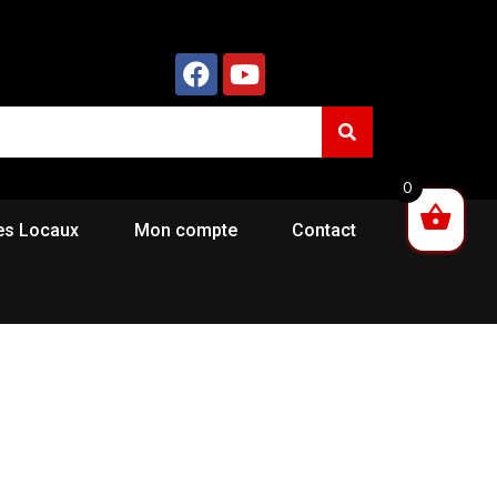
0
es Locaux
Mon compte
Contact