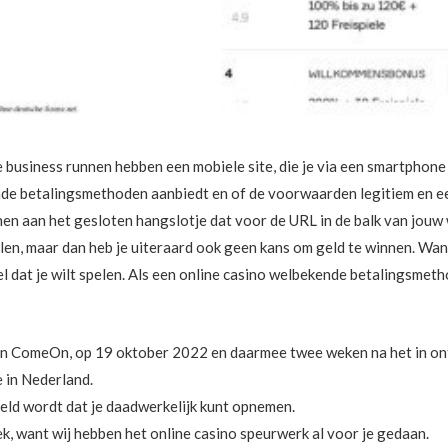
e business runnen hebben een mobiele site, die je via een smartphone
de betalingsmethoden aanbiedt en of de voorwaarden legitiem en eerl
nnen aan het gesloten hangslotje dat voor de URL in de balk van jouw
len, maar dan heb je uiteraard ook geen kans om geld te winnen. Wan
el dat je wilt spelen. Als een online casino welbekende betalingsmetho
an ComeOn, op 19 oktober 2022 en daarmee twee weken na het in on
 in Nederland.
eld wordt dat je daadwerkelijk kunt opnemen.
ek, want wij hebben het online casino speurwerk al voor je gedaan.