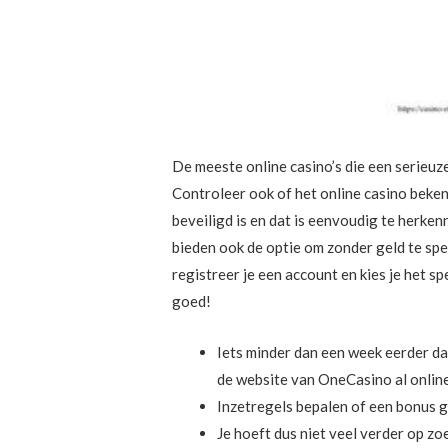
De meeste online casino’s die een serieuz
Controleer ook of het online casino beken
beveiligd is en dat is eenvoudig te herke
bieden ook de optie om zonder geld te spe
registreer je een account en kies je het sp
goed!
Iets minder dan een week eerder d
de website van OneCasino al online
Inzetregels bepalen of een bonus g
Je hoeft dus niet veel verder op zo