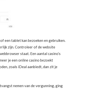
 of een tablet kan bezoeken en gebruiken.
ijk zijn. Controleer of de website
 webbrowser staat. Een aantal casino’s
neer je een online casino bezoekt
den, zoals iDeal aanbiedt, dan zit je
tvangst nemen van de vergunning, ging