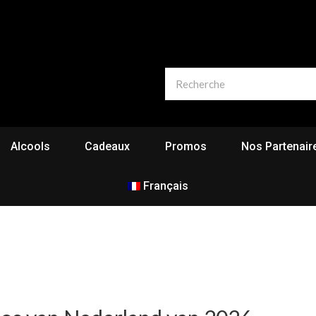
Alcools
Cadeaux
Promos
Nos Partenair
Français