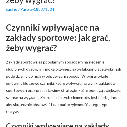
casino
/ Par
xtw183871504
Czynniki wpływające na
zakłady sportowe: jak grać,
żeby wygrać?
Zakłady sportowe są popularnym sposobem na śledzenie
ulubionych dyscyplin i mogą przynieść satysfakcjonujące zyski, jeśli
podejdziemy do nich w odpowiedni sposób. W tym artykule
omówimy kluczowe czynniki, które wpływają na wyniki zakładów
sportowych oraz przedstawimy strategie, które pomogą zwiększyć
szanse na wygraną. Zrozumienie tych elementów jest niezbędne,
aby skutecznie obstawiać i czerpać przyjemność z tego typu
rozrywki.
Czynniki wpływające na zakłady