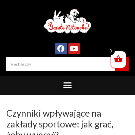
0
Czynniki wpływające na
zakłady sportowe: jak grać,
żeby wygrać?