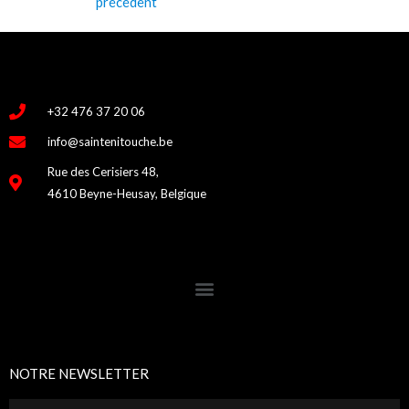
précédent
+32 476 37 20 06
info@saintenitouche.be
Rue des Cerisiers 48,
4610 Beyne-Heusay, Belgique
NOTRE NEWSLETTER