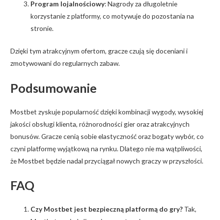
Program lojalnościowy
: Nagrody za długoletnie
korzystanie z platformy, co motywuje do pozostania na
stronie.
Dzięki tym atrakcyjnym ofertom, gracze czują się doceniani i
zmotywowani do regularnych zabaw.
Podsumowanie
Mostbet zyskuje popularność dzięki kombinacji wygody, wysokiej
jakości obsługi klienta, różnorodności gier oraz atrakcyjnych
bonusów. Gracze cenią sobie elastyczność oraz bogaty wybór, co
czyni platformę wyjątkową na rynku. Dlatego nie ma wątpliwości,
że Mostbet będzie nadal przyciągał nowych graczy w przyszłości.
FAQ
Czy Mostbet jest bezpieczną platformą do gry?
Tak,