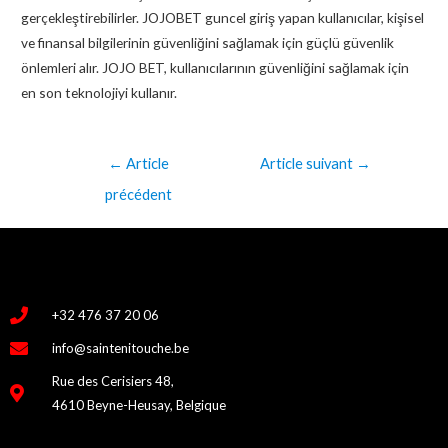
gerçekleştirebilirler. JOJOBET guncel giriş yapan kullanıcılar, kişisel
ve finansal bilgilerinin güvenliğini sağlamak için güçlü güvenlik
önlemleri alır. JOJO BET, kullanıcılarının güvenliğini sağlamak için
en son teknolojiyi kullanır.
←
Article
Article suivant
→
précédent
+32 476 37 20 06
info@saintenitouche.be
Rue des Cerisiers 48,
4610 Beyne-Heusay, Belgique