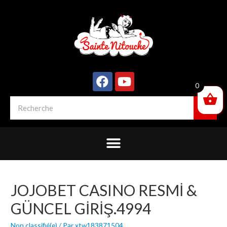
0
JOJOBET CASINO RESMİ &
GÜNCEL GİRİŞ.4994
Non classifié(e)
/ Par
xtw183871504