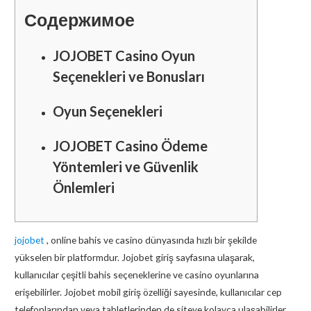
Содержимое
JOJOBET Casino Oyun
Seçenekleri ve Bonusları
Oyun Seçenekleri
JOJOBET Casino Ödeme
Yöntemleri ve Güvenlik
Önlemleri
jojobet
, online bahis ve casino dünyasında hızlı bir şekilde
yükselen bir platformdur. Jojobet giriş sayfasına ulaşarak,
kullanıcılar çeşitli bahis seçeneklerine ve casino oyunlarına
erişebilirler. Jojobet mobil giriş özelliği sayesinde, kullanıcılar cep
telefonlarından veya tabletlerinden de siteye kolayca ulaşabilirler.