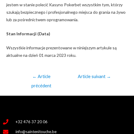
jestem w stanie polecić Kasyno Pokerbet wszystkim tym, którzy
szukają bezpiecznego i profesjonalnego miejsca do grania na żywo
lub za pośrednictwem oprogramowania.
Stan Informacji (Data)
Wszystkie informacje prezentowane w niniejszym artykule są
aktualne na dzień 01 marca 2023 roku.
←
Article
Article suivant
→
précédent
+32 476 37 20 06
info@saintenitouche.be