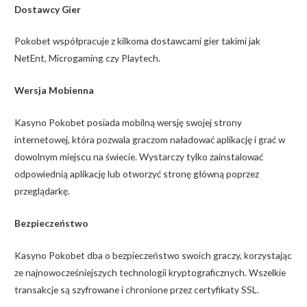
Dostawcy Gier
Pokobet współpracuje z kilkoma dostawcami gier takimi jak
NetEnt, Microgaming czy Playtech.
Wersja Mobienna
Kasyno Pokobet posiada mobilną wersję swojej strony
internetowej, która pozwala graczom naładować aplikację i grać w
dowolnym miejscu na świecie. Wystarczy tylko zainstalować
odpowiednią aplikację lub otworzyć stronę główną poprzez
przeglądarkę.
Bezpieczeństwo
Kasyno Pokobet dba o bezpieczeństwo swoich graczy, korzystając
ze najnowocześniejszych technologii kryptograficznych. Wszelkie
transakcje są szyfrowane i chronione przez certyfikaty SSL.