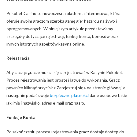
Pokobet Casino to nowoczesna platforma internetowa, która
oferuje swoim graczom szeroką gamę gier hazardu na żywo i
oprogramowanych. W niniejszym artykule przedstawiamy
szczegóły dotyczące rejestracji, funkcji konta, bonusów oraz
innych istotnych aspektów kasyna online.
Rejestracja
Aby zacząć gracze musza się zarejestrować w Kasynie Pokobet.
Proces rejestrowania jest proste i łatwe do wykonania. Gracz
powinien kliknąć przycisk « Zarejestruj się » na stronie głównej, a
następnie podać swoje
bezpieczne płatności
dane osobowe takie
jak imię i nazwisko, adres e-mail oraz hasło.
Funkcje Konta
Po zakończeniu procesu rejestrowania gracz dostaje dostęp do