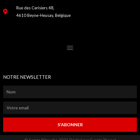
Rue des Cerisiers 48,
4610 Beyne-Heusay, Belgique
NOTRE NEWSLETTER
S'ABONNER
© Sainte Nitouche 2021 Réalisé par Events2boost