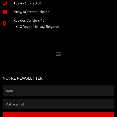
+32 476 37 20 06
info@saintenitouche.be
Rue des Cerisiers 48,
4610 Beyne-Heusay, Belgique
NOTRE NEWSLETTER