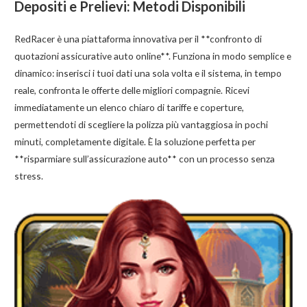
Depositi e Prelievi: Metodi Disponibili
RedRacer è una piattaforma innovativa per il **confronto di
quotazioni assicurative auto online**. Funziona in modo semplice e
dinamico: inserisci i tuoi dati una sola volta e il sistema, in tempo
reale, confronta le offerte delle migliori compagnie. Ricevi
immediatamente un elenco chiaro di tariffe e coperture,
permettendoti di scegliere la polizza più vantaggiosa in pochi
minuti, completamente digitale. È la soluzione perfetta per
**risparmiare sull’assicurazione auto** con un processo senza
stress.