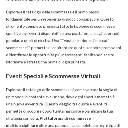
Esplorare il catalogo delle scommesse è il primo passo
fondamentale per un’esperienza di gioco consapevole. Questo
strumento completo presenta tutte le tipologie di scommesse
sportive e gli eventi disponibili su una piattaforma, dagli sport più
popolari a quelli di nicchia. Una **vasta selezione di mercati
scommesse** permette di confrontare quote, scoprire promozioni
e identificare le opportunità più interessanti, facilitando scelte
informate e strategiche prima di ogni puntata.
Eventi Speciali e Scommesse Virtuali
Esplorare il catalogo delle scommesse è come varcare la soglia di
un mondo in costante evoluzione, dove ogni sport e mercato è
una nuova avventura. Questo viaggio tra quote e eventi ti
permette di scoprire opportunità nascoste e pianificare la tua
strategia con cura.
Piattaforma di scommesse
multidisciplinare
offre una panoramica completa per ogni tipo di