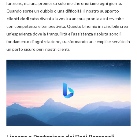
funzione, ma una promessa solenne che onoriamo ogni giorno.
Quando sorge un dubbio o una difficoltà, il nostro
supporto
clienti dedicato
diventa la vostra ancora, pronta a intervenire
con competenza e tempestività. Questo binomio inscindibile crea
un’esperienza dove la tranquillità e l’assistenza risoluta sono il
fondamento di ogni relazione, trasformando un semplice servizio in
un porto sicuro per i nostri clienti.
Licenze e Protezione dei Dati Personali