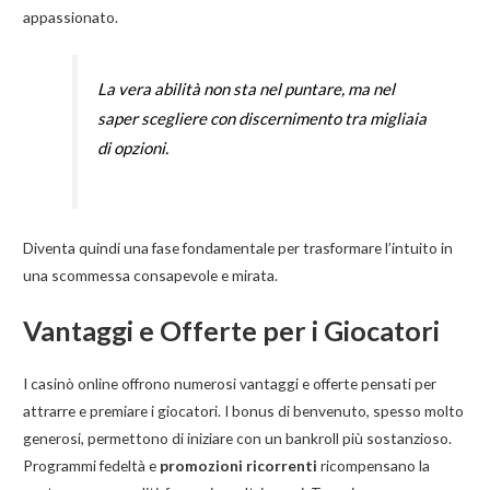
appassionato.
La vera abilità non sta nel puntare, ma nel
saper scegliere con discernimento tra migliaia
di opzioni.
Diventa quindi una fase fondamentale per trasformare l’intuito in
una scommessa consapevole e mirata.
Vantaggi e Offerte per i Giocatori
I casinò online offrono numerosi vantaggi e offerte pensati per
attrarre e premiare i giocatori. I bonus di benvenuto, spesso molto
generosi, permettono di iniziare con un bankroll più sostanzioso.
Programmi fedeltà e
promozioni ricorrenti
ricompensano la