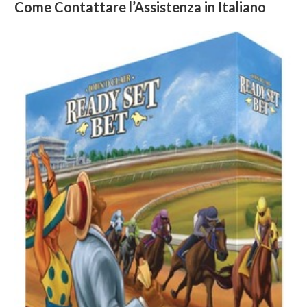
Come Contattare l’Assistenza in Italiano