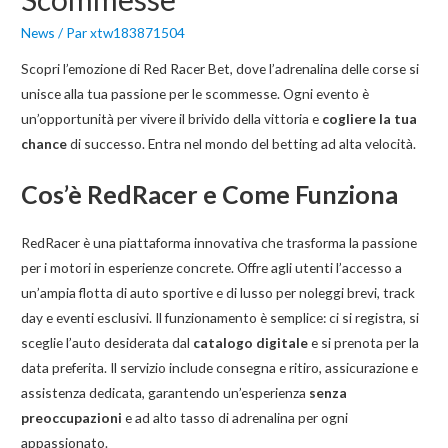
News
/ Par
xtw183871504
Scopri l’emozione di Red Racer Bet, dove l’adrenalina delle corse si
unisce alla tua passione per le scommesse. Ogni evento è
un’opportunità per vivere il brivido della vittoria e
cogliere la tua
chance
di successo. Entra nel mondo del betting ad alta velocità.
Cos’è RedRacer e Come Funziona
RedRacer è una piattaforma innovativa che trasforma la passione
per i motori in esperienze concrete. Offre agli utenti l’accesso a
un’ampia flotta di auto sportive e di lusso per noleggi brevi, track
day e eventi esclusivi. Il funzionamento è semplice: ci si registra, si
sceglie l’auto desiderata dal
catalogo digitale
e si prenota per la
data preferita. Il servizio include consegna e ritiro, assicurazione e
assistenza dedicata, garantendo un’esperienza
senza
preoccupazioni
e ad alto tasso di adrenalina per ogni
appassionato.