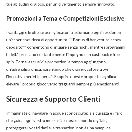
tue abitudini di gioco, per un divertimento sempre rinnovato.
Promozioni a Tema e Competizioni Esclusive
I vantaggi e le offerte per i giocatori trasformano ogni sessione in
un’esperienza ricca di opportunità. **Bonus di benvenuto senza
deposito** consentono di iniziare senza rischi, mentre i programmi
fedeltà premiano costantemente l’impegno con cashback e free
spin. Tornei esclusivi e promozioni a tempo aggiungono
un’adrenalina unica, garantendo che ogni giocatore trovi
l’incentivo perfetto per sé. Scoprire queste proposte significa
elevare il proprio gioco verso traguardi sempre più emozionanti.
Sicurezza e Supporto Clienti
Immaginate di navigare in acque sconosciute: la sicurezza è il faro
che guida ogni vostra mossa. Nel nostro mondo digitale,
proteggere i vostri dati e le transazioni non è una semplice