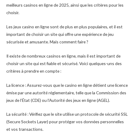
meilleurs casinos en ligne de 2025, ainsi que les critères pour les
choisir.
Les jeux casino en ligne sont de plus en plus populaires, et il est
important de choisir un site qui offre une expérience de jeu
sécurisée et amusante. Mais comment faire ?
Il existe de nombreux casinos en ligne, mais il est important de
choisir un site qui est fiable et sécurisé. Voici quelques-uns des
critères à prendre en compte :
La licence : Assurez-vous que le casino en ligne détient une licence
émise par une autorité réglementaire, telle que la Commission des
jeux de l’État (CDE) ou l’Autorité des jeux en ligne (AGEL).
La sécurité : Vérifiez que le site utilise un protocole de sécurité SSL
(Secure Sockets Layer) pour protéger vos données personnelles
et vos transactions.