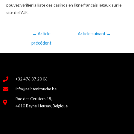
pouvez vérifier la liste des casinos en ligne français légaux sur le
site de l’AJE.
←
Article
Article suivant
→
précédent
+32 476 37 20 06
info@saintenitouche.be
Rue des Cerisiers 48,
4610 Beyne-Heusay, Belgique