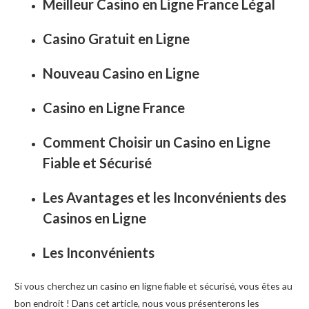
Meilleur Casino en Ligne France Légal
Casino Gratuit en Ligne
Nouveau Casino en Ligne
Casino en Ligne France
Comment Choisir un Casino en Ligne
Fiable et Sécurisé
Les Avantages et les Inconvénients des
Casinos en Ligne
Les Inconvénients
Si vous cherchez un casino en ligne fiable et sécurisé, vous êtes au
bon endroit ! Dans cet article, nous vous présenterons les