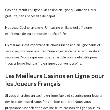
Casino Gratuit en Ligne : Un casino en ligne qui offre des jeux
gratuits, sans nécessité de dépôt.
Nouveau Casino en Ligne : Un casino en ligne qui offre une
expérience de jeu innovante et sécurisée.
En résumé, il est important de choisir un casino en ligne fiable et
sécurisé pour vous assurer d’une expérience de jeu amusante et
sécurisée. Nous espérons que cet article vous a été utile pour
trouver le meilleur casino en ligne pour vos besoins.
Les Meilleurs Casinos en Ligne pour
les Joueurs Français
Si vous cherchez un casino en ligne fiable et sécurisé pour jouer à
des jeux de hasard, vous êtes au bon endroit ! Nous vous
proposons une sélection des meilleurs casinos en ligne pour les