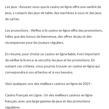
Les jeux : Assurez-vous que le casino en ligne offre une variété de
jeux, y compris des jeux de table, des machines à sous et des jeux
de cartes.
Les promotions : Vérifiez si le casino en ligne offre des promotions,
telles que des bonus de bienvenue, des offres de jeu et des
récompenses pour les joueurs réguliers.
En résumé, pour choisir un casino en ligne fiable, il est important
de vérifier la licence, la sécurité, les jeux et les promotions. En
suivant ces critères, vous pourrez trouver un casino en ligne qui
correspondra à vos attentes et à vos besoins.
Voici quelques-uns des meilleurs casinos en ligne de 2025 :
Casino Français en Ligne : Un des meilleurs casinos en ligne
français, avec une large gamme de jeux et des promotions
régulières.