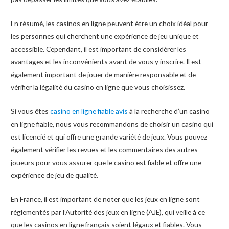
En résumé, les casinos en ligne peuvent être un choix idéal pour
les personnes qui cherchent une expérience de jeu unique et
accessible. Cependant, il est important de considérer les
avantages et les inconvénients avant de vous y inscrire. Il est
également important de jouer de manière responsable et de
vérifier la légalité du casino en ligne que vous choisissez.
Si vous êtes
casino en ligne fiable avis
à la recherche d’un casino
en ligne fiable, nous vous recommandons de choisir un casino qui
est licencié et qui offre une grande variété de jeux. Vous pouvez
également vérifier les revues et les commentaires des autres
joueurs pour vous assurer que le casino est fiable et offre une
expérience de jeu de qualité.
En France, il est important de noter que les jeux en ligne sont
réglementés par l’Autorité des jeux en ligne (AJE), qui veille à ce
que les casinos en ligne français soient légaux et fiables. Vous