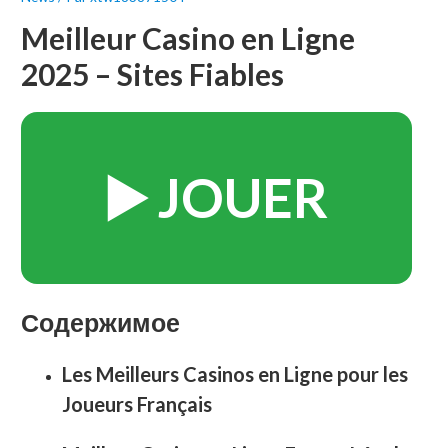
Meilleur Casino en Ligne
2025 – Sites Fiables
▶️ JOUER
Содержимое
Les Meilleurs Casinos en Ligne pour les
Joueurs Français