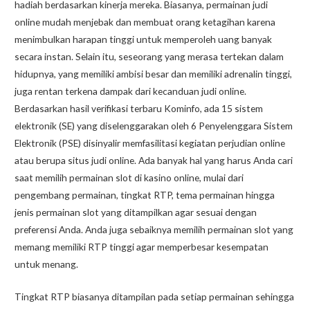
hadiah berdasarkan kinerja mereka. Biasanya, permainan judi
online mudah menjebak dan membuat orang ketagihan karena
menimbulkan harapan tinggi untuk memperoleh uang banyak
secara instan. Selain itu, seseorang yang merasa tertekan dalam
hidupnya, yang memiliki ambisi besar dan memiliki adrenalin tinggi,
juga rentan terkena dampak dari kecanduan judi online.
Berdasarkan hasil verifikasi terbaru Kominfo, ada 15 sistem
elektronik (SE) yang diselenggarakan oleh 6 Penyelenggara Sistem
Elektronik (PSE) disinyalir memfasilitasi kegiatan perjudian online
atau berupa situs judi online. Ada banyak hal yang harus Anda cari
saat memilih permainan slot di kasino online, mulai dari
pengembang permainan, tingkat RTP, tema permainan hingga
jenis permainan slot yang ditampilkan agar sesuai dengan
preferensi Anda. Anda juga sebaiknya memilih permainan slot yang
memang memiliki RTP tinggi agar memperbesar kesempatan
untuk menang.
Tingkat RTP biasanya ditampilan pada setiap permainan sehingga