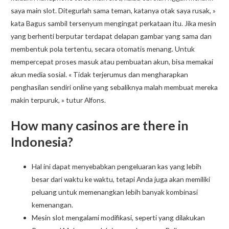
saya main slot. Ditegurlah sama teman, katanya otak saya rusak, »
kata Bagus sambil tersenyum mengingat perkataan itu. Jika mesin
yang berhenti berputar terdapat delapan gambar yang sama dan
membentuk pola tertentu, secara otomatis menang. Untuk
mempercepat proses masuk atau pembuatan akun, bisa memakai
akun media sosial. « Tidak terjerumus dan mengharapkan
penghasilan sendiri online yang sebaliknya malah membuat mereka
makin terpuruk, » tutur Alfons.
How many casinos are there in
Indonesia?
Hal ini dapat menyebabkan pengeluaran kas yang lebih
besar dari waktu ke waktu, tetapi Anda juga akan memiliki
peluang untuk memenangkan lebih banyak kombinasi
kemenangan.
Mesin slot mengalami modifikasi, seperti yang dilakukan