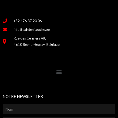
+32 476 37 20 06
info@saintenitouche.be
Rue des Cerisiers 48,
4610 Beyne-Heusay, Belgique
NOTRE NEWSLETTER