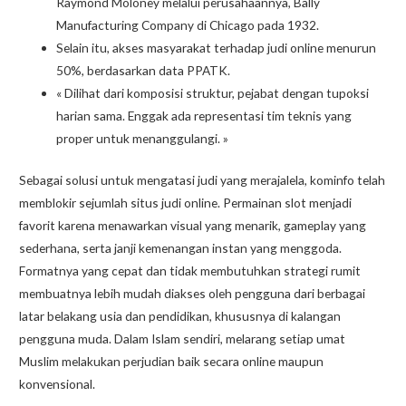
Raymond Moloney melalui perusahaannya, Bally
Manufacturing Company di Chicago pada 1932.
Selain itu, akses masyarakat terhadap judi online menurun
50%, berdasarkan data PPATK.
« Dilihat dari komposisi struktur, pejabat dengan tupoksi
harian sama. Enggak ada representasi tim teknis yang
proper untuk menanggulangi. »
Sebagai solusi untuk mengatasi judi yang merajalela, kominfo telah
memblokir sejumlah situs judi online. Permainan slot menjadi
favorit karena menawarkan visual yang menarik, gameplay yang
sederhana, serta janji kemenangan instan yang menggoda.
Formatnya yang cepat dan tidak membutuhkan strategi rumit
membuatnya lebih mudah diakses oleh pengguna dari berbagai
latar belakang usia dan pendidikan, khususnya di kalangan
pengguna muda. Dalam Islam sendiri, melarang setiap umat
Muslim melakukan perjudian baik secara online maupun
konvensional.