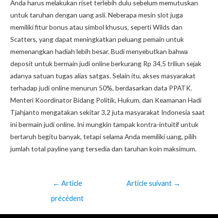
Anda harus melakukan riset terlebih dulu sebelum memutuskan
untuk taruhan dengan uang asli. Neberapa mesin slot juga
memiliki fitur bonus atau simbol khusus, seperti Wilds dan
Scatters, yang dapat meningkatkan peluang pemain untuk
memenangkan hadiah lebih besar. Budi menyebutkan bahwa
deposit untuk bermain judi online berkurang Rp 34,5 triliun sejak
adanya satuan tugas alias satgas. Selain itu, akses masyarakat
terhadap judi online menurun 50%, berdasarkan data PPATK.
Menteri Koordinator Bidang Politik, Hukum, dan Keamanan Hadi
Tjahjanto mengatakan sekitar 3,2 juta masyarakat Indonesia saat
ini bermain judi online. Ini mungkin tampak kontra-intuitif untuk
bertaruh begitu banyak, tetapi selama Anda memiliki uang, pilih
jumlah total payline yang tersedia dan taruhan koin maksimum.
←
Article
Article suivant
→
précédent