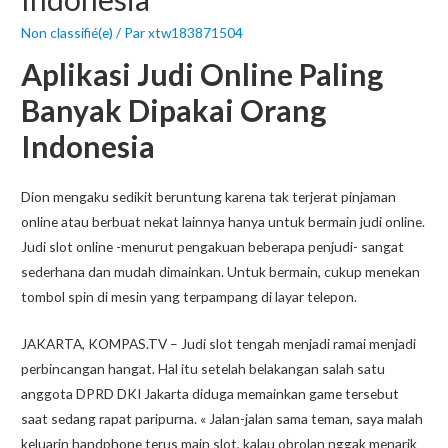
Non classifié(e)
/ Par
xtw183871504
Aplikasi Judi Online Paling
Banyak Dipakai Orang
Indonesia
Dion mengaku sedikit beruntung karena tak terjerat pinjaman
online atau berbuat nekat lainnya hanya untuk bermain judi online.
Judi slot online -menurut pengakuan beberapa penjudi- sangat
sederhana dan mudah dimainkan. Untuk bermain, cukup menekan
tombol spin di mesin yang terpampang di layar telepon.
JAKARTA, KOMPAS.TV – Judi slot tengah menjadi ramai menjadi
perbincangan hangat. Hal itu setelah belakangan salah satu
anggota DPRD DKI Jakarta diduga memainkan game tersebut
saat sedang rapat paripurna. « Jalan-jalan sama teman, saya malah
keluarin handphone terus main slot, kalau obrolan nggak menarik