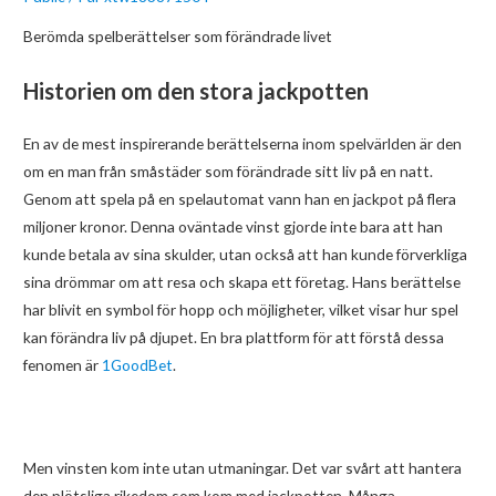
Berömda spelberättelser som förändrade livet
Historien om den stora jackpotten
En av de mest inspirerande berättelserna inom spelvärlden är den
om en man från småstäder som förändrade sitt liv på en natt.
Genom att spela på en spelautomat vann han en jackpot på flera
miljoner kronor. Denna oväntade vinst gjorde inte bara att han
kunde betala av sina skulder, utan också att han kunde förverkliga
sina drömmar om att resa och skapa ett företag. Hans berättelse
har blivit en symbol för hopp och möjligheter, vilket visar hur spel
kan förändra liv på djupet. En bra plattform för att förstå dessa
fenomen är
1GoodBet
.
Men vinsten kom inte utan utmaningar. Det var svårt att hantera
den plötsliga rikedom som kom med jackpotten. Många