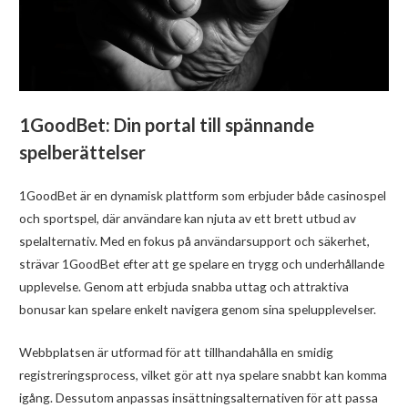
1GoodBet: Din portal till spännande
spelberättelser
1GoodBet är en dynamisk plattform som erbjuder både casinospel
och sportspel, där användare kan njuta av ett brett utbud av
spelalternativ. Med en fokus på användarsupport och säkerhet,
strävar 1GoodBet efter att ge spelare en trygg och underhållande
upplevelse. Genom att erbjuda snabba uttag och attraktiva
bonusar kan spelare enkelt navigera genom sina spelupplevelser.
Webbplatsen är utformad för att tillhandahålla en smidig
registreringsprocess, vilket gör att nya spelare snabbt kan komma
igång. Dessutom anpassas insättningsalternativen för att passa