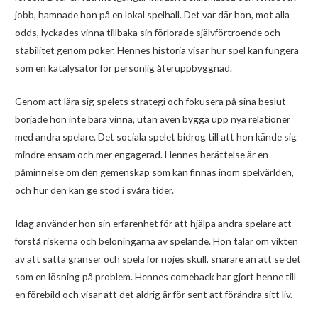
jobb, hamnade hon på en lokal spelhall. Det var där hon, mot alla
odds, lyckades vinna tillbaka sin förlorade självförtroende och
stabilitet genom poker. Hennes historia visar hur spel kan fungera
som en katalysator för personlig återuppbyggnad.
Genom att lära sig spelets strategi och fokusera på sina beslut
började hon inte bara vinna, utan även bygga upp nya relationer
med andra spelare. Det sociala spelet bidrog till att hon kände sig
mindre ensam och mer engagerad. Hennes berättelse är en
påminnelse om den gemenskap som kan finnas inom spelvärlden,
och hur den kan ge stöd i svåra tider.
Idag använder hon sin erfarenhet för att hjälpa andra spelare att
förstå riskerna och belöningarna av spelande. Hon talar om vikten
av att sätta gränser och spela för nöjes skull, snarare än att se det
som en lösning på problem. Hennes comeback har gjort henne till
en förebild och visar att det aldrig är för sent att förändra sitt liv.