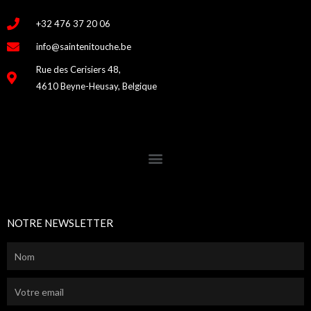
+32 476 37 20 06
info@saintenitouche.be
Rue des Cerisiers 48,
4610 Beyne-Heusay, Belgique
NOTRE NEWSLETTER