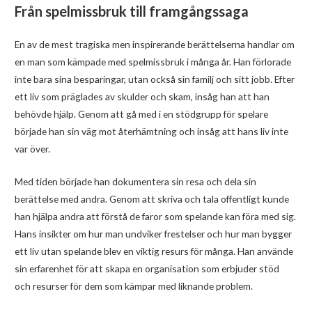
Från spelmissbruk till framgångssaga
En av de mest tragiska men inspirerande berättelserna handlar om
en man som kämpade med spelmissbruk i många år. Han förlorade
inte bara sina besparingar, utan också sin familj och sitt jobb. Efter
ett liv som präglades av skulder och skam, insåg han att han
behövde hjälp. Genom att gå med i en stödgrupp för spelare
började han sin väg mot återhämtning och insåg att hans liv inte
var över.
Med tiden började han dokumentera sin resa och dela sin
berättelse med andra. Genom att skriva och tala offentligt kunde
han hjälpa andra att förstå de faror som spelande kan föra med sig.
Hans insikter om hur man undviker frestelser och hur man bygger
ett liv utan spelande blev en viktig resurs för många. Han använde
sin erfarenhet för att skapa en organisation som erbjuder stöd
och resurser för dem som kämpar med liknande problem.