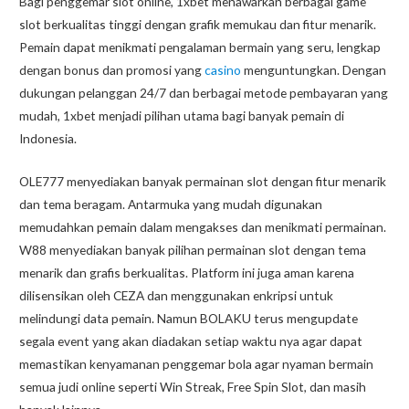
Bagi penggemar slot online, 1xbet menawarkan berbagai game
slot berkualitas tinggi dengan grafik memukau dan fitur menarik.
Pemain dapat menikmati pengalaman bermain yang seru, lengkap
dengan bonus dan promosi yang
casino
menguntungkan. Dengan
dukungan pelanggan 24/7 dan berbagai metode pembayaran yang
mudah, 1xbet menjadi pilihan utama bagi banyak pemain di
Indonesia.
OLE777 menyediakan banyak permainan slot dengan fitur menarik
dan tema beragam. Antarmuka yang mudah digunakan
memudahkan pemain dalam mengakses dan menikmati permainan.
W88 menyediakan banyak pilihan permainan slot dengan tema
menarik dan grafis berkualitas. Platform ini juga aman karena
dilisensikan oleh CEZA dan menggunakan enkripsi untuk
melindungi data pemain. Namun BOLAKU terus mengupdate
segala event yang akan diadakan setiap waktu nya agar dapat
memastikan kenyamanan penggemar bola agar nyaman bermain
semua judi online seperti Win Streak, Free Spin Slot, dan masih