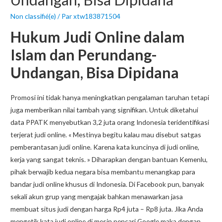
Non classifié(e)
/ Par
xtw183871504
Hukum Judi Online dalam
Islam dan Perundang-
Undangan, Bisa Dipidana
Promosi ini tidak hanya meningkatkan pengalaman taruhan tetapi
juga memberikan nilai tambah yang signifikan. Untuk diketahui
data PPATK menyebutkan 3,2 juta orang Indonesia teridentifikasi
terjerat judi online. « Mestinya begitu kalau mau disebut satgas
pemberantasan judi online. Karena kata kuncinya di judi online,
kerja yang sangat teknis. » Diharapkan dengan bantuan Kemenlu,
pihak berwajib kedua negara bisa membantu menangkap para
bandar judi online khusus di Indonesia. Di Facebook pun, banyak
sekali akun grup yang mengajak bahkan menawarkan jasa
membuat situs judi dengan harga Rp4 juta – Rp8 juta. Jika Anda
mengetik kata judi online di mesin pencari Google maka dengan