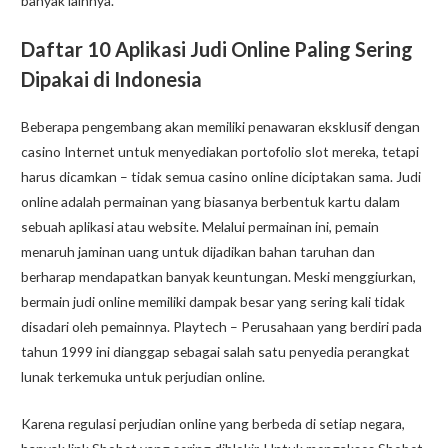
banyak lainnya.
Daftar 10 Aplikasi Judi Online Paling Sering
Dipakai di Indonesia
Beberapa pengembang akan memiliki penawaran eksklusif dengan
casino Internet untuk menyediakan portofolio slot mereka, tetapi
harus dicamkan – tidak semua casino online diciptakan sama. Judi
online adalah permainan yang biasanya berbentuk kartu dalam
sebuah aplikasi atau website. Melalui permainan ini, pemain
menaruh jaminan uang untuk dijadikan bahan taruhan dan
berharap mendapatkan banyak keuntungan. Meski menggiurkan,
bermain judi online memiliki dampak besar yang sering kali tidak
disadari oleh pemainnya. Playtech – Perusahaan yang berdiri pada
tahun 1999 ini dianggap sebagai salah satu penyedia perangkat
lunak terkemuka untuk perjudian online.
Karena regulasi perjudian online yang berbeda di setiap negara,