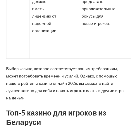
должно
предлагать
иметь
привлекательные
лицензию от
бонусы для
надежной
новых игроков.
организации.
Выбор казино, которое соответствует вашим требованиям,
может потребовать времени и усилий. Однако, с помощью
нашего рейтинга казино онлайн 2026, вы сможете найти
лучшее казино для себя и начать играть в слоты и другие игры
на деньги.
Топ-5 казино для игроков из
Беларуси