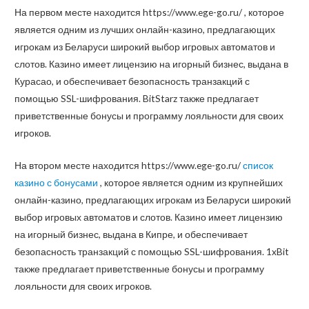
На первом месте находится https://www.ege-go.ru/ , которое
является одним из лучших онлайн-казино, предлагающих
игрокам из Беларуси широкий выбор игровых автоматов и
слотов. Казино имеет лицензию на игорный бизнес, выдана в
Курасао, и обеспечивает безопасность транзакций с
помощью SSL-шифрования. BitStarz также предлагает
приветственные бонусы и программу лояльности для своих
игроков.
На втором месте находится https://www.ege-go.ru/
список
казино с бонусами
, которое является одним из крупнейших
онлайн-казино, предлагающих игрокам из Беларуси широкий
выбор игровых автоматов и слотов. Казино имеет лицензию
на игорный бизнес, выдана в Кипре, и обеспечивает
безопасность транзакций с помощью SSL-шифрования. 1xBit
также предлагает приветственные бонусы и программу
лояльности для своих игроков.