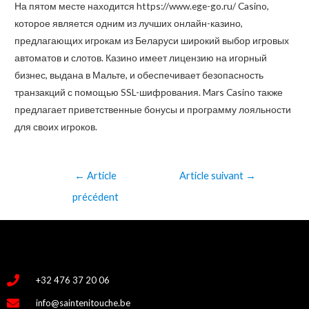
На пятом месте находится https://www.ege-go.ru/ Casino,
которое является одним из лучших онлайн-казино,
предлагающих игрокам из Беларуси широкий выбор игровых
автоматов и слотов. Казино имеет лицензию на игорный
бизнес, выдана в Мальте, и обеспечивает безопасность
транзакций с помощью SSL-шифрования. Mars Casino также
предлагает приветственные бонусы и программу лояльности
для своих игроков.
←
Article
Article suivant
→
précédent
+32 476 37 20 06
info@saintenitouche.be