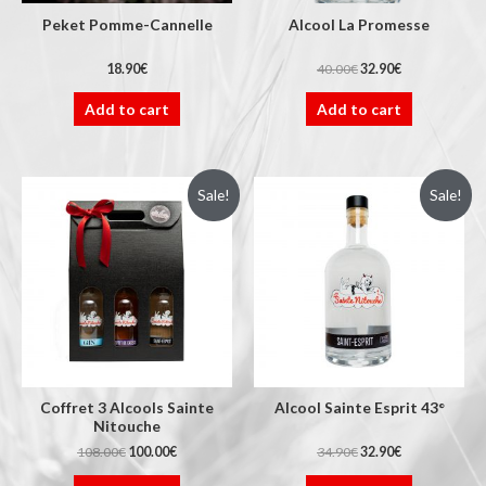
Peket Pomme-Cannelle
Alcool La Promesse
18.90
€
40.00
€
32.90
€
Add to cart
Add to cart
Sale!
Sale!
Coffret 3 Alcools Sainte
Alcool Sainte Esprit 43°
Nitouche
108.00
€
100.00
€
34.90
€
32.90
€