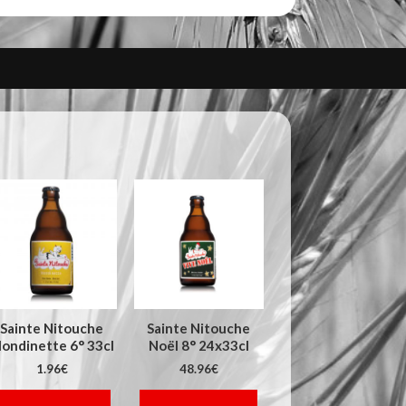
Sainte Nitouche
Sainte Nitouche
londinette 6° 33cl
Noël 8° 24x33cl
1.96
€
48.96
€