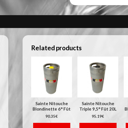
Related products
Sainte Nitouche
Sainte Nitouche
Blondinette 6° Fût
Triple 9,5° Fût 20L
B
20L
90.35
€
95.19
€