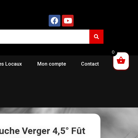
0
es Locaux
Mon compte
Contact
uche Verger 4,5° Fût