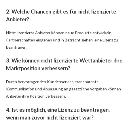
2. Welche Chancen gibt es für nicht lizenzierte
Anbieter?
Nicht lizenzierte Anbieter können neue Produkte entwickeln,
Partnerschaften eingehen und in Betracht ziehen, eine Lizenz zu
beantragen.
3. Wie können nicht lizenzierte Wettanbieter ihre
Marktposition verbessern?
Durch hervorragenden Kundenservice, transparente
Kommunikation und Anpassung an gesetzliche Vorgaben können
Anbieter ihre Position verbessern.
4. Ist es möglich, eine Lizenz zu beantragen,
wenn man zuvor nicht lizenziert war?