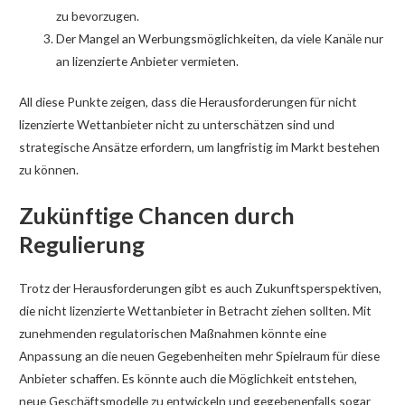
zu bevorzugen.
Der Mangel an Werbungsmöglichkeiten, da viele Kanäle nur
an lizenzierte Anbieter vermieten.
All diese Punkte zeigen, dass die Herausforderungen für nicht
lizenzierte Wettanbieter nicht zu unterschätzen sind und
strategische Ansätze erfordern, um langfristig im Markt bestehen
zu können.
Zukünftige Chancen durch
Regulierung
Trotz der Herausforderungen gibt es auch Zukunftsperspektiven,
die nicht lizenzierte Wettanbieter in Betracht ziehen sollten. Mit
zunehmenden regulatorischen Maßnahmen könnte eine
Anpassung an die neuen Gegebenheiten mehr Spielraum für diese
Anbieter schaffen. Es könnte auch die Möglichkeit entstehen,
neue Geschäftsmodelle zu entwickeln und gegebenenfalls sogar