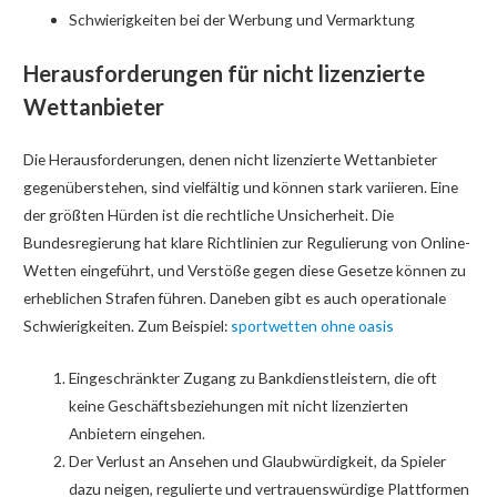
Schwierigkeiten bei der Werbung und Vermarktung
Herausforderungen für nicht lizenzierte
Wettanbieter
Die Herausforderungen, denen nicht lizenzierte Wettanbieter
gegenüberstehen, sind vielfältig und können stark variieren. Eine
der größten Hürden ist die rechtliche Unsicherheit. Die
Bundesregierung hat klare Richtlinien zur Regulierung von Online-
Wetten eingeführt, und Verstöße gegen diese Gesetze können zu
erheblichen Strafen führen. Daneben gibt es auch operationale
Schwierigkeiten. Zum Beispiel:
sportwetten ohne oasis
Eingeschränkter Zugang zu Bankdienstleistern, die oft
keine Geschäftsbeziehungen mit nicht lizenzierten
Anbietern eingehen.
Der Verlust an Ansehen und Glaubwürdigkeit, da Spieler
dazu neigen, regulierte und vertrauenswürdige Plattformen