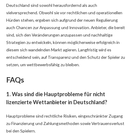
Deutschland sind sowohl herausfordernd als auch
vielversprechend. Obwohl sie vor rechtlichen und operationellen
Hürden stehen, ergeben sich aufgrund der neuen Regulierung
auch Chancen zur Anpassung und Innovation. Anbieter, die bereit
sind, sich den Veränderungen anzupassen und nachhaltige
Strategien zu entwickeln, können möglicherweise erfolgreich in
diesem sich wandelnden Markt agieren. Langfristig wird es
entscheidend sein, auf Transparenz und den Schutz der Spieler zu
setzen, um wettbewerbsfähig zu bleiben.
FAQs
1. Was sind die Hauptprobleme für nicht
lizenzierte Wettanbieter in Deutschland?
Hauptprobleme sind rechtliche Risiken, eingeschränkter Zugang
zu Finanzierung und Zahlungsmethoden sowie Vertrauensverlust
bei den Spielern.