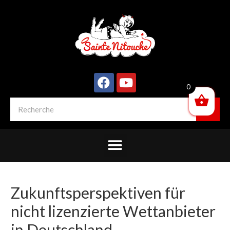
0
Zukunftsperspektiven für
nicht lizenzierte Wettanbieter
in Deutschland