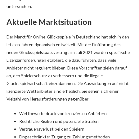
untersuchen.
Aktuelle Marktsituation
Der Markt für Online-Glücksspiele in Deutschland hat sich in den
letzten Jahren dynamisch entwickelt. Mit der Einführung des
neuen Glücksspielstaatsvertrags im Juli 2021 wurden spezifische
Lizenzanforderungen etabliert, die dazu führten, dass viele
Anbieter nicht reguliert blieben. Diese Vorschriften zielen darauf
ab, den Spielerschutz zu verbessern und die illegale
Glücksspielwirtschaft einzudämmen. Die Auswirkungen auf nicht
lizenzierte Wettanbieter sind erheblich. Sie sehen sich einer
Vielzahl von Herausforderungen gegenüber:
Wettbewerbsdruck von lizenzierten Anbietern
Rechtliche Risiken und potenzielle Strafen
Vertrauensverlust bei den Spielern
Eingeschränkter Zugang zu Zahlungsmethoden