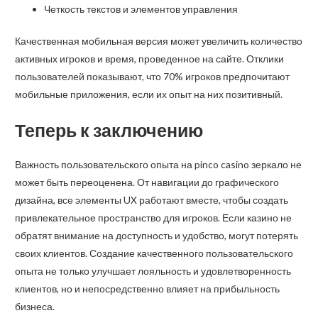
Четкость текстов и элементов управления
Качественная мобильная версия может увеличить количество
активных игроков и время, проведенное на сайте. Отклики
пользователей показывают, что 70% игроков предпочитают
мобильные приложения, если их опыт на них позитивный.
Теперь к заключению
Важность пользовательского опыта на pinco casino зеркало не
может быть переоценена. От навигации до графического
дизайна, все элементы UX работают вместе, чтобы создать
привлекательное пространство для игроков. Если казино не
обратят внимание на доступность и удобство, могут потерять
своих клиентов. Создание качественного пользовательского
опыта не только улучшает лояльность и удовлетворенность
клиентов, но и непосредственно влияет на прибыльность
бизнеса.