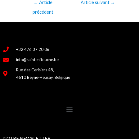
←
Article
Article suivant
→
précédent
+32 476 37 20 06
info@saintenitouche.be
Rue des Cerisiers 48,
4610 Beyne-Heusay, Belgique
NOTRE NEWSLETTER