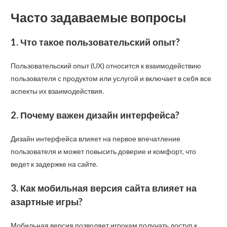
Часто задаваемые вопросы
1. Что такое пользовательский опыт?
Пользовательский опыт (UX) относится к взаимодействию
пользователя с продуктом или услугой и включает в себя все
аспекты их взаимодействия.
2. Почему важен дизайн интерфейса?
Дизайн интерфейса влияет на первое впечатление
пользователя и может повысить доверие и комфорт, что
ведет к задержке на сайте.
3. Как мобильная версия сайта влияет на
азартные игры?
Мобильная версия позволяет игрокам получать доступ к