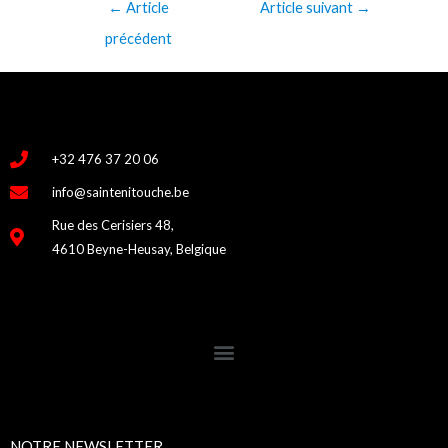
←
Article
Article suivant
→
précédent
+32 476 37 20 06
info@saintenitouche.be
Rue des Cerisiers 48,
4610 Beyne-Heusay, Belgique
NOTRE NEWSLETTER